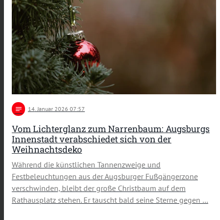
notes
14
. Januar 2026 07:57
Vom Lichterglanz zum Narrenbaum: Augsburgs
Innenstadt verabschiedet sich von der
Weihnachtsdeko
Während die künstlichen Tannenzweige und
Festbeleuchtungen aus der Augsburger Fußgängerzone
verschwinden, bleibt der große Christbaum auf dem
Rathausplatz stehen. Er tauscht bald seine Sterne gegen …