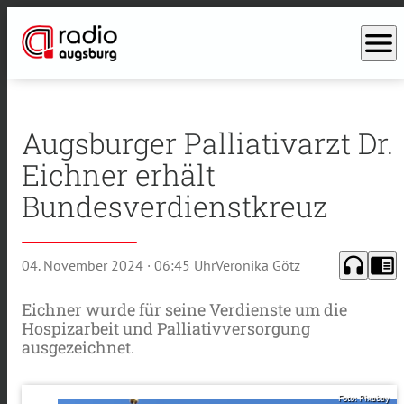
menu
Augsburger Palliativarzt Dr.
Eichner erhält
Bundesverdienstkreuz
headphones
chrome_reader_mode
04. November 2024
· 06:45 Uhr
Veronika Götz
Eichner wurde für seine Verdienste um die
Hospizarbeit und Palliativversorgung
ausgezeichnet.
Foto: Pixabay