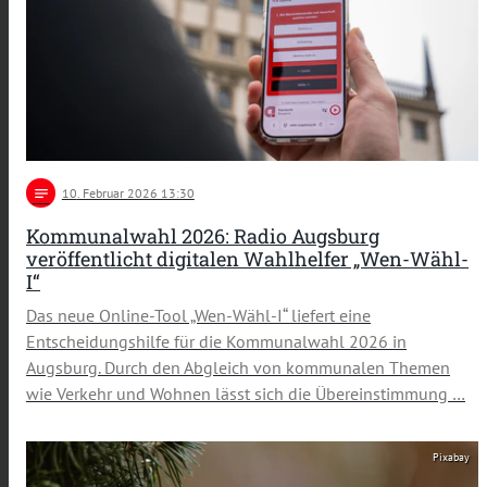
notes
10
. Februar 2026 13:30
Kommunalwahl 2026: Radio Augsburg
veröffentlicht digitalen Wahlhelfer „Wen-Wähl-
I“
Das neue Online-Tool „Wen-Wähl-I“ liefert eine
Entscheidungshilfe für die Kommunalwahl 2026 in
Augsburg. Durch den Abgleich von kommunalen Themen
wie Verkehr und Wohnen lässt sich die Übereinstimmung …
Pixabay