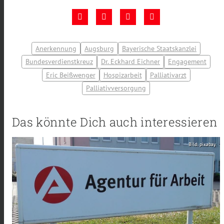
Anerkennung
Augsburg
Bayerische Staatskanzlei
Bundesverdienstkreuz
Dr. Eckhard Eichner
Engagement
Eric Beißwenger
Hospizarbeit
Palliativarzt
Palliativversorgung
Das könnte Dich auch interessieren
Bild: pixabay