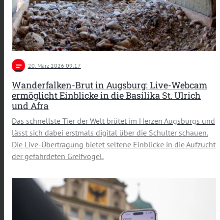
notes
20
. März 2026 09:17
Wanderfalken-Brut in Augsburg: Live-Webcam
ermöglicht Einblicke in die Basilika St. Ulrich
und Afra
Das schnellste Tier der Welt brütet im Herzen Augsburgs und
lässt sich dabei erstmals digital über die Schulter schauen.
Die Live-Übertragung bietet seltene Einblicke in die Aufzucht
der gefährdeten Greifvögel.