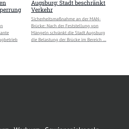
den
Augsburg: Stadt beschränkt
sperrung
Verkehr
Sicherheitsmaßnahme an der MAN-
en
Brücke: Nach der Feststellung von
lante
Mängeln schränkt die Stadt Augsburg
ugbetrieb
die Belastung der Brücke im Bereich …