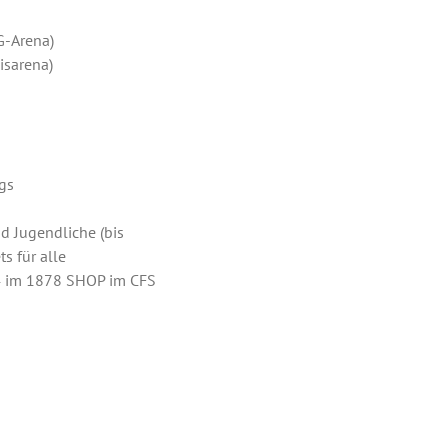
G-Arena)
isarena)
gs
nd Jugendliche (bis
ts für alle
24 im 1878 SHOP im CFS