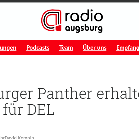
tungen
Podcasts
Team
Über uns
Empfan
rger Panther erhal
 für DEL
Uhr
David Kempin