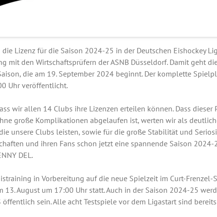
n die Lizenz für die Saison 2024-25 in der Deutschen Eishockey L
ng mit den Wirtschaftsprüfern der ASNB Düsseldorf. Damit geht die
 Saison, die am 19. September 2024 beginnt. Der komplette Spie
:00 Uhr veröffentlicht.
dass wir allen 14 Clubs ihre Lizenzen erteilen können. Dass dieser
ne große Komplikationen abgelaufen ist, werten wir als deutliche
ie unsere Clubs leisten, sowie für die große Stabilität und Seriosit
aften und ihren Fans schon jetzt eine spannende Saison 2024-25“
PENNY DEL.
Eistraining in Vorbereitung auf die neue Spielzeit im Curt-Frenzel-
m 13. August um 17:00 Uhr statt. Auch in der Saison 2024-25 wer
öffentlich sein. Alle acht Testspiele vor dem Ligastart sind bereits