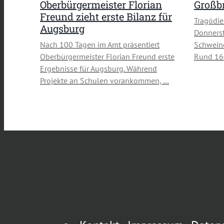
Oberbürgermeister Florian
Großbr
Freund zieht erste Bilanz für
Tragödie
Augsburg
Donners
Nach 100 Tagen im Amt präsentiert
Schweine
Oberbürgermeister Florian Freund erste
Rund 16
Ergebnisse für Augsburg. Während
Projekte an Schulen vorankommen, …