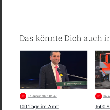
Das könnte Dich auch i
notes
07
. August 2026 06:47
notes
06
. 
100 Tage im Amt:
1600 S