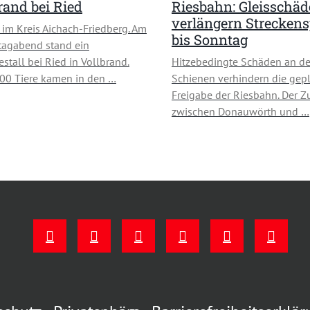
and bei Ried
Riesbahn: Gleisschä
verlängern Strecken
 im Kreis Aichach-Friedberg. Am
bis Sonntag
tagabend stand ein
stall bei Ried in Vollbrand.
Hitzebedingte Schäden an d
00 Tiere kamen in den …
Schienen verhindern die gep
Freigabe der Riesbahn. Der Z
zwischen Donauwörth und …