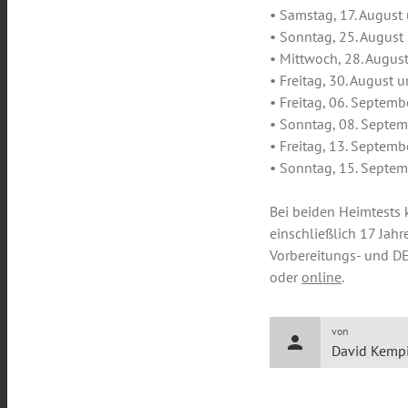
• Samstag, 17. August
• Sonntag, 25. August
• Mittwoch, 28. Augus
• Freitag, 30. August 
• Freitag, 06. Septem
• Sonntag, 08. Septe
• Freitag, 13. Septem
• Sonntag, 15. Septe
Bei beiden Heimtests k
einschließlich 17 Jahre
Vorbereitungs- und D
oder
online
.
von
person
David Kemp