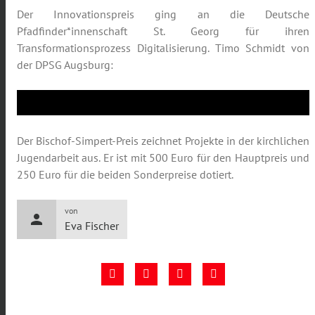
Der Innovationspreis ging an die Deutsche
Pfadfinder*innenschaft St. Georg für ihren
Transformationsprozess Digitalisierung. Timo Schmidt von
der DPSG Augsburg:
Der Bischof-Simpert-Preis zeichnet Projekte in der kirchlichen
Jugendarbeit aus. Er ist mit 500 Euro für den Hauptpreis und
250 Euro für die beiden Sonderpreise dotiert.
von
person
Eva Fischer