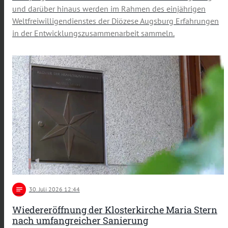
und darüber hinaus werden im Rahmen des einjährigen
Weltfreiwilligendienstes der Diözese Augsburg Erfahrungen
in der Entwicklungszusammenarbeit sammeln.
notes
30
. Juli 2026 12:44
Wiedereröffnung der Klosterkirche Maria Stern
nach umfangreicher Sanierung