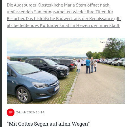
Die Augsburger Klosterkirche Maria Stern öffnet nach
umfassenden Sanierungsarbeiten wieder ihre Türen für
Besucher. Das historische Bauwerk aus der Renaissance gilt
als bedeutendes Kulturdenkmal im Herzen der Innenstadt.
Foto: katholisch1.tv
notes
24
. Juli 2026 13:14
"Mit Gottes Segen auf allen Wegen"