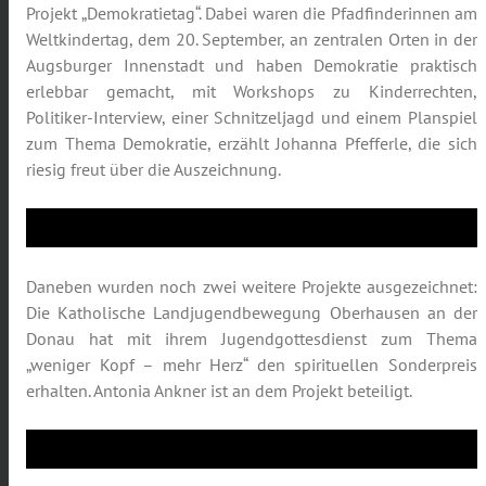
Projekt „Demokratietag“. Dabei waren die Pfadfinderinnen am
Weltkindertag, dem 20. September, an zentralen Orten in der
Augsburger Innenstadt und haben Demokratie praktisch
erlebbar gemacht, mit Workshops zu Kinderrechten,
Politiker-Interview, einer Schnitzeljagd und einem Planspiel
zum Thema Demokratie, erzählt Johanna Pfefferle, die sich
riesig freut über die Auszeichnung.
Daneben wurden noch zwei weitere Projekte ausgezeichnet:
Die Katholische Landjugendbewegung Oberhausen an der
Donau hat mit ihrem Jugendgottesdienst zum Thema
„weniger Kopf – mehr Herz“ den spirituellen Sonderpreis
erhalten. Antonia Ankner ist an dem Projekt beteiligt.