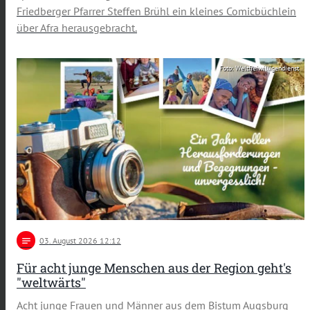
Friedberger Pfarrer Steffen Brühl ein kleines Comicbüchlein
über Afra herausgebracht.
Foto: Weltfreiwilligendienst
notes
03
. August 2026 12:12
Für acht junge Menschen aus der Region geht's
"weltwärts"
Acht junge Frauen und Männer aus dem Bistum Augsburg