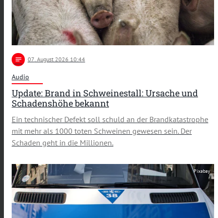
notes
07
. August 2026 10:44
Audio
Update: Brand in Schweinestall: Ursache und
Schadenshöhe bekannt
Ein technischer Defekt soll schuld an der Brandkatastrophe
mit mehr als 1000 toten Schweinen gewesen sein. Der
Schaden geht in die Millionen.
Pixabay