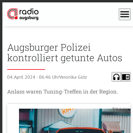
menu
Augsburger Polizei
kontrolliert getunte Autos
headphones
chrome_reader_mode
04. April 2024
· 06:46 Uhr
Veronika Götz
Anlass waren Tuning-Treffen in der Region.
Bild: pixabay