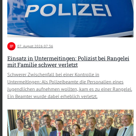
notes
07
. August 2026 07:36
Einsatz in Untermeitingen: Polizist bei Rangelei
mit Familie schwer verletzt
Schwerer Zwischenfall bei einer Kontrolle in
Untermeitingen: Als Polizeibeamte die Personalien eines
Jugendlichen aufnehmen wollten, kam es zu einer Rangelei.
Ein Beamter wurde dabei erheblich verletzt.
Foto: Eva Fischer/DRA