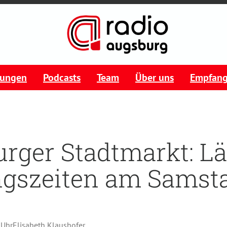
tungen
Podcasts
Team
Über uns
Empfan
rger Stadtmarkt: L
ngszeiten am Samst
 Uhr
Elisabeth Klaushofer