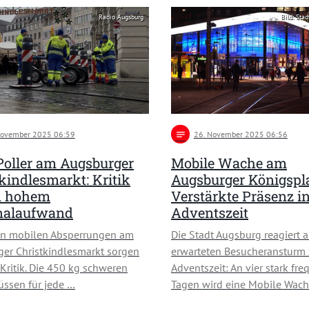
Radio Augsburg
Bild: Sta
November 2025 06:59
notes
26
. November 2025 06:56
Poller am Augsburger
Mobile Wache am
kindlesmarkt: Kritik
Augsburger Königspla
n hohem
Verstärkte Präsenz in
nalaufwand
Adventszeit
en mobilen Absperrungen am
Die Stadt Augsburg reagiert 
er Christkindlesmarkt sorgen
erwarteten Besucheransturm 
 Kritik. Die 450 kg schweren
Adventszeit: An vier stark fre
üssen für jede …
Tagen wird eine Mobile Wac