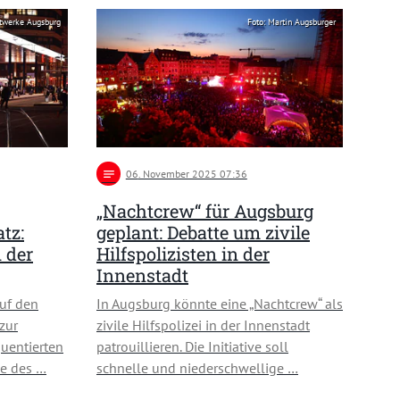
dtwerke Augsburg
Foto: Martin Augsburger
notes
06
. November 2025 07:36
„Nachtcrew“ für Augsburg
tz:
geplant: Debatte um zivile
 der
Hilfspolizisten in der
Innenstadt
auf den
In Augsburg könnte eine „Nachtcrew“ als
zur
zivile Hilfspolizei in der Innenstadt
quentierten
patrouillieren. Die Initiative soll
he des …
schnelle und niederschwellige …