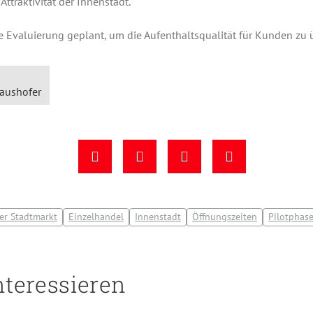
ttraktivität der Innenstadt.
te Evaluierung geplant, um die Aufenthaltsqualität für Kunden zu 
laushofer
er Stadtmarkt
Einzelhandel
Innenstadt
Öffnungszeiten
Pilotphas
nteressieren