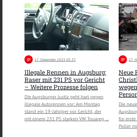
notes
17
. Dezember 2025 05:37
notes
27
. 
Illegale Rennen in Augsburg:
Neue 
Raser mit 231 PS vor Gericht
Christ
– Weitere Prozesse folgen
wege
Perso
Die Augsburger Justiz geht hart gegen
illegale Autorennen vor: Am Montag
Die neu
stand ein 19-Jähriger vor Gericht, der
Augsburg
mit einem 231 PS starken VW Touareg …
für erste
Poller m