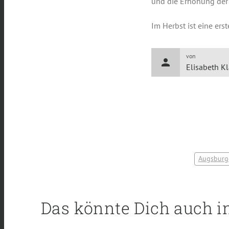
und die Erhöhung der A
Im Herbst ist eine ers
von
person
Elisabeth K
Augsburg
Das könnte Dich auch i