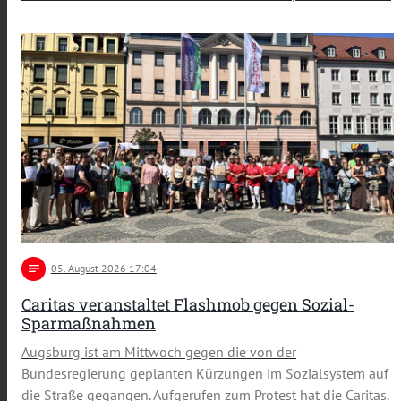
notes
05
. August 2026 17:04
Caritas veranstaltet Flashmob gegen Sozial-
Sparmaßnahmen
Augsburg ist am Mittwoch gegen die von der
Bundesregierung geplanten Kürzungen im Sozialsystem auf
die Straße gegangen. Aufgerufen zum Protest hat die Caritas.