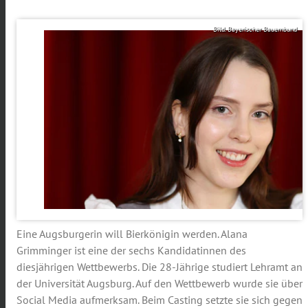
Bild. Bayerischer Bauernbund
Eine Augsburgerin will Bierkönigin werden. Alana
Grimminger ist eine der sechs Kandidatinnen des
diesjährigen Wettbewerbs. Die 28-Jährige studiert Lehramt an
der Universität Augsburg. Auf den Wettbewerb wurde sie über
Social Media aufmerksam. Beim Casting setzte sie sich gegen