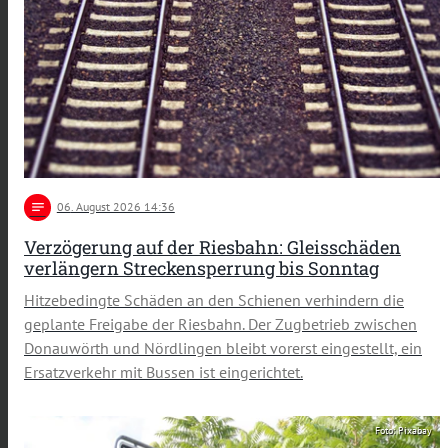
notes
06
. August 2026 14:36
Verzögerung auf der Riesbahn: Gleisschäden
verlängern Streckensperrung bis Sonntag
Hitzebedingte Schäden an den Schienen verhindern die
geplante Freigabe der Riesbahn. Der Zugbetrieb zwischen
Donauwörth und Nördlingen bleibt vorerst eingestellt, ein
Ersatzverkehr mit Bussen ist eingerichtet.
Foto: Pixabay