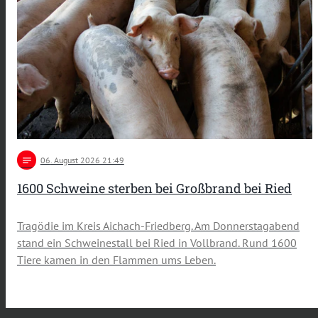
notes
06
. August 2026 21:49
1600 Schweine sterben bei Großbrand bei Ried
Tragödie im Kreis Aichach-Friedberg. Am Donnerstagabend
stand ein Schweinestall bei Ried in Vollbrand. Rund 1600
Tiere kamen in den Flammen ums Leben.