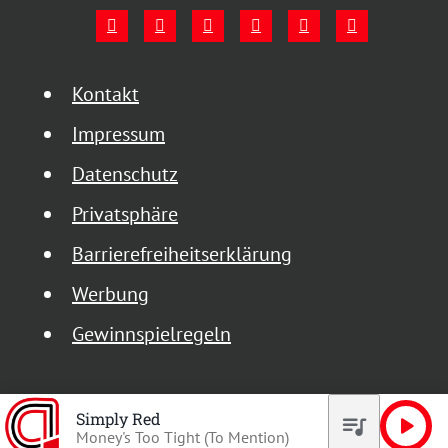
Kontakt
Impressum
Datenschutz
Privatsphäre
Barrierefreiheitserklärung
Werbung
Gewinnspielregeln
Simply Red
queue_music
play_arrow
Money's Too Tight (To Mention)