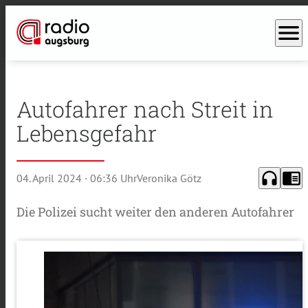
menu
Autofahrer nach Streit in
Lebensgefahr
headphones
chrome_reader_mode
04. April 2024
· 06:36 Uhr
Veronika Götz
Die Polizei sucht weiter den anderen Autofahrer