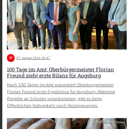
notes
07
. August 2026 06:47
100 Tage im Amt: Oberbürgermeister Florian
Freund zieht erste Bilanz für Augsburg
Nach 100 Tagen im Amt präsentiert Oberbürgermeister
Florian Freund erste Ergebnisse für Augsburg. Während
Projekte an Schulen vorankommen, gibt es beim
Öffentlichen Nahverkehr noch Verzögerungen.
Mark Stebnickl/ Pexels