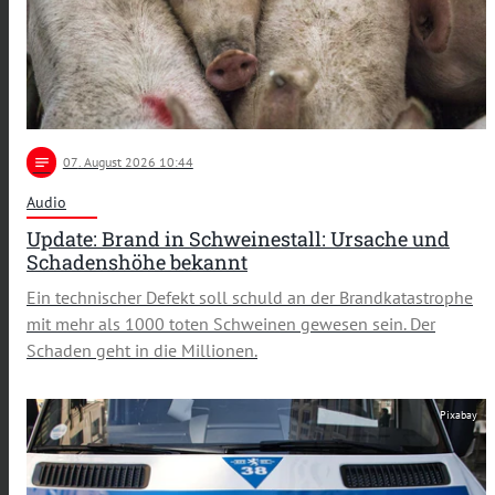
notes
07
. August 2026 10:44
Audio
Update: Brand in Schweinestall: Ursache und
Schadenshöhe bekannt
Ein technischer Defekt soll schuld an der Brandkatastrophe
mit mehr als 1000 toten Schweinen gewesen sein. Der
Schaden geht in die Millionen.
Pixabay