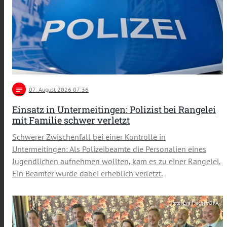
notes
07
. August 2026 07:36
Einsatz in Untermeitingen: Polizist bei Rangelei
mit Familie schwer verletzt
Schwerer Zwischenfall bei einer Kontrolle in
Untermeitingen: Als Polizeibeamte die Personalien eines
Jugendlichen aufnehmen wollten, kam es zu einer Rangelei.
Ein Beamter wurde dabei erheblich verletzt.
Foto: Eva Fischer/DRA