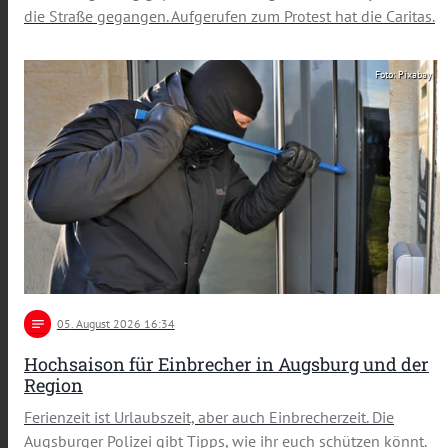
die Straße gegangen. Aufgerufen zum Protest hat die Caritas.
Foto: Pixabay
notes
05
. August 2026 16:34
Hochsaison für Einbrecher in Augsburg und der
Region
Ferienzeit ist Urlaubszeit, aber auch Einbrecherzeit. Die
Augsburger Polizei gibt Tipps, wie ihr euch schützen könnt.