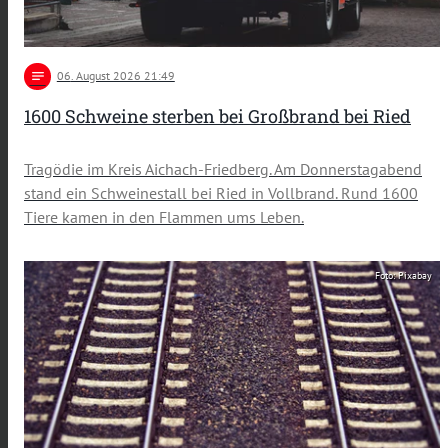
notes
06
. August 2026 21:49
1600 Schweine sterben bei Großbrand bei Ried
Tragödie im Kreis Aichach-Friedberg. Am Donnerstagabend
stand ein Schweinestall bei Ried in Vollbrand. Rund 1600
Tiere kamen in den Flammen ums Leben.
Foto: Pixabay