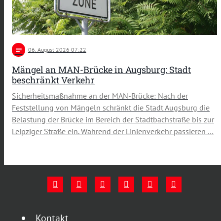
notes
06
. August 2026 07:22
Mängel an MAN-Brücke in Augsburg: Stadt
beschränkt Verkehr
Sicherheitsmaßnahme an der MAN-Brücke: Nach der
Feststellung von Mängeln schränkt die Stadt Augsburg die
Belastung der Brücke im Bereich der Stadtbachstraße bis zur
Leipziger Straße ein. Während der Linienverkehr passieren …
Kontakt