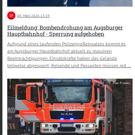
notes
04
. März 2026 13:59
Eilmeldung: Bombendrohung am Augsburger
Hauptbahnhof - Sperrung aufgehoben
Aufgrund eines laufenden Polizeigroßeinsatzes kommt es
am Augsburger Hauptbahnhof aktuell zu massiven
Beeinträchtigungen. Einsatzkräfte haben das Gelände
teilweise abgesperrt; Reisende und Passanten müssen mit …
Foto: Pixabay