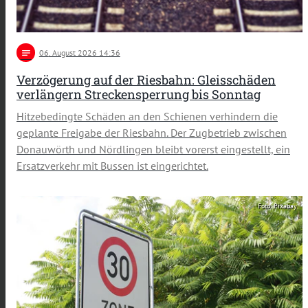
notes
06
. August 2026 14:36
Verzögerung auf der Riesbahn: Gleisschäden
verlängern Streckensperrung bis Sonntag
Hitzebedingte Schäden an den Schienen verhindern die
geplante Freigabe der Riesbahn. Der Zugbetrieb zwischen
Donauwörth und Nördlingen bleibt vorerst eingestellt, ein
Ersatzverkehr mit Bussen ist eingerichtet.
Foto: Pixabay