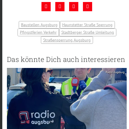
Baustellen Augsburg
Haunstetter Straße Sperrung
Pfingstferien Verkehr
Stadtberger Straße Umleitung
Straßensperrung Augsburg
Das könnte Dich auch interessieren
Radio Augsburg