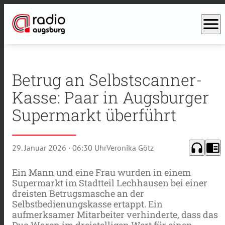
menu
Betrug an Selbstscanner-
Kasse: Paar in Augsburger
Supermarkt überführt
headphones
chrome_reader_mode
29. Januar 2026
· 06:30 Uhr
Veronika Götz
Ein Mann und eine Frau wurden in einem
Supermarkt im Stadtteil Lechhausen bei einer
dreisten Betrugsmasche an der
Selbstbedienungskasse ertappt. Ein
aufmerksamer Mitarbeiter verhinderte, dass das
Duo Waren im dreistelligen Wert für einen