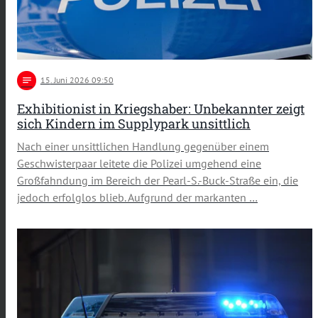
notes
15
. Juni 2026 09:50
Exhibitionist in Kriegshaber: Unbekannter zeigt
sich Kindern im Supplypark unsittlich
Nach einer unsittlichen Handlung gegenüber einem
Geschwisterpaar leitete die Polizei umgehend eine
Großfahndung im Bereich der Pearl-S.-Buck-Straße ein, die
jedoch erfolglos blieb. Aufgrund der markanten …