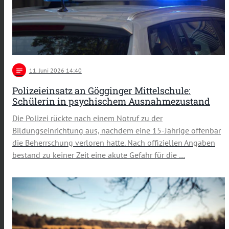
notes
11
. Juni 2026 14:40
Polizeieinsatz an Gögginger Mittelschule:
Schülerin in psychischem Ausnahmezustand
Die Polizei rückte nach einem Notruf zu der
Bildungseinrichtung aus, nachdem eine 15-Jährige offenbar
die Beherrschung verloren hatte. Nach offiziellen Angaben
bestand zu keiner Zeit eine akute Gefahr für die …