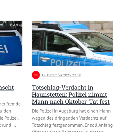
Pixabay
notes
12
. Dezember 2025 22:10
ascht
Totschlag-Verdacht in
Haunstetten: Polizei nimmt
Mann nach Oktober-Tat fest
ner fremde
zu den
Die Polizei in Augsburg hat einen Mann
e Polizei.
wegen des dringenden Verdachts auf
t rund …
Totschlag festgenommen. Er soll Anfang