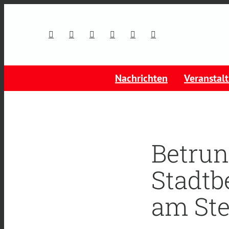
Nachrichten
Veranstal
Betrun
Stadtb
am Ste