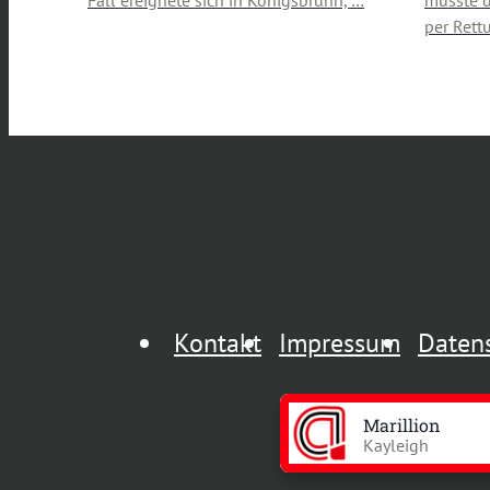
Fall ereignete sich in Königsbrunn, …
musste d
per Rett
Kontakt
Impressum
Daten
Marillion
Kayleigh