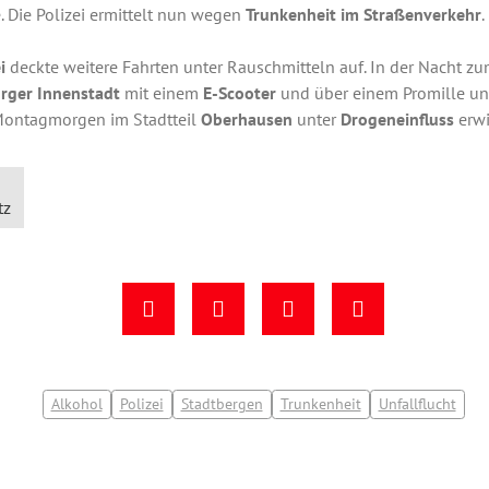
. Die Polizei ermittelt nun wegen
Trunkenheit im Straßenverkehr
.
i
deckte weitere Fahrten unter Rauschmitteln auf. In der Nacht zu
rger Innenstadt
mit einem
E-Scooter
und über einem Promille un
Montagmorgen im Stadtteil
Oberhausen
unter
Drogeneinfluss
erwi
tz
Alkohol
Polizei
Stadtbergen
Trunkenheit
Unfallflucht