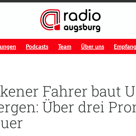
tungen
Podcasts
Team
Über uns
Empfan
kener Fahrer baut Un
ergen: Über drei Pro
uer