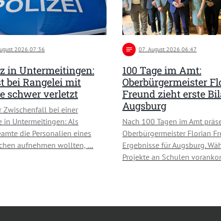
August 2026 07:36
notes
07
. August 2026 06:47
z in Untermeitingen:
100 Tage im Amt:
st bei Rangelei mit
Oberbürgermeister Fl
e schwer verletzt
Freund zieht erste Bi
Augsburg
 Zwischenfall bei einer
e in Untermeitingen: Als
Nach 100 Tagen im Amt präse
eamte die Personalien eines
Oberbürgermeister Florian Fr
ichen aufnehmen wollten, …
Ergebnisse für Augsburg. Wä
Projekte an Schulen vorank