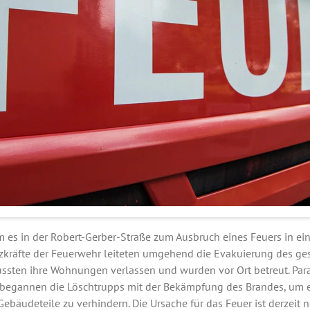
 es in der Robert-Gerber-Straße zum Ausbruch eines Feuers in e
tzkräfte der Feuerwehr leiteten umgehend die Evakuierung des g
sten ihre Wohnungen verlassen und wurden vor Ort betreut. Para
gannen die Löschtrupps mit der Bekämpfung des Brandes, um ei
ebäudeteile zu verhindern. Die Ursache für das Feuer ist derzeit