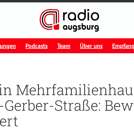
tungen
Podcasts
Team
Über uns
Empfan
in Mehrfamilienhaus
-Gerber-Straße: Be
ert