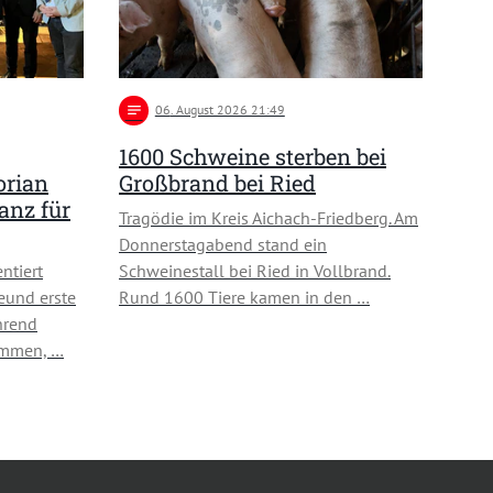
notes
06
. August 2026 21:49
1600 Schweine sterben bei
orian
Großbrand bei Ried
lanz für
Tragödie im Kreis Aichach-Friedberg. Am
Donnerstagabend stand ein
ntiert
Schweinestall bei Ried in Vollbrand.
eund erste
Rund 1600 Tiere kamen in den …
hrend
ommen, …