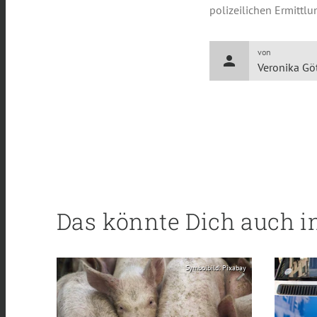
polizeilichen Ermittl
von
person
Veronika Gö
Das könnte Dich auch i
Symbolbild: Pixabay