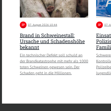
notes
07
. August 2026 10:44
notes
07
. 
Brand in Schweinestall:
Einsat
Ursache und Schadenshöhe
Polizi
bekannt
Famili
Ein technischer Defekt soll schuld an
Schwerer
der Brandkatastrophe mit mehr als 1000
Kontroll
toten Schweinen gewesen sein. Der
Polizeib
Schaden geht in die Millionen.
Jugendl