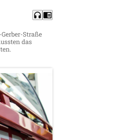
headphones
chrome_reader_mode
-Gerber-Straße
mussten das
ten.