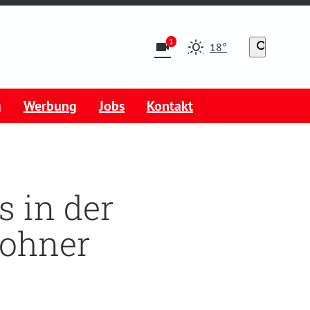
1
videocam
search
18°
g
Werbung
Jobs
Kontakt
 in der
wohner