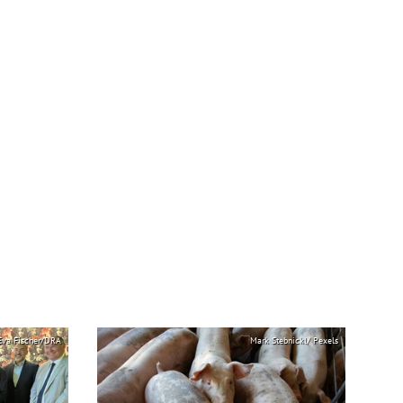
 Eva Fischer/DRA
Mark Stebnickl/ Pexels