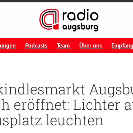
tungen
Podcasts
Team
Über uns
Empfan
kindlesmarkt Augsb
ch eröffnet: Lichter
splatz leuchten