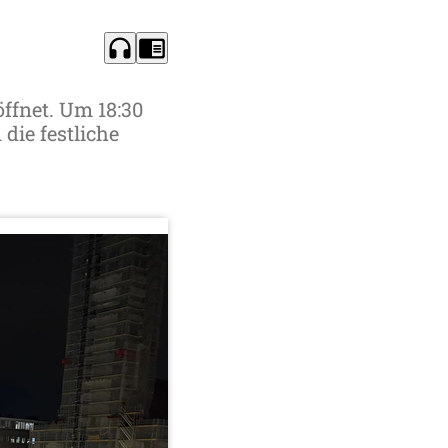
headphones
chrome_reader_mode
ffnet. Um 18:30
die festliche