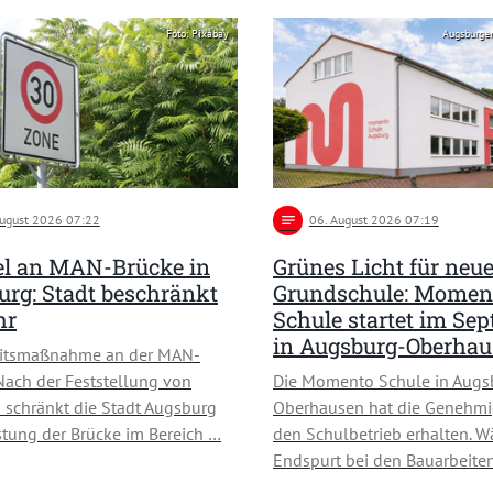
Foto: Pixabay
Augsburge
August 2026 07:22
notes
06
. August 2026 07:19
l an MAN-Brücke in
Grünes Licht für neu
rg: Stadt beschränkt
Grundschule: Momen
hr
Schule startet im Se
in Augsburg-Oberha
eitsmaßnahme an der MAN-
Nach der Feststellung von
Die Momento Schule in Augs
schränkt die Stadt Augsburg
Oberhausen hat die Genehmi
stung der Brücke im Bereich …
den Schulbetrieb erhalten. W
Endspurt bei den Bauarbeiten