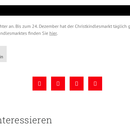
hter an. Bis zum 24. Dezember hat der Christkindlesmarkt täglich 
indlesmarktes finden Sie
hier
.
in
nteressieren