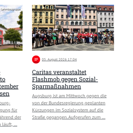
r Lehmbaugruppe
notes
05
. August 2026 17:04
e
Caritas veranstaltet
to
Flashmob gegen Sozial-
ptember
Sparmaßnahmen
usen
Augsburg ist am Mittwoch gegen die
burg-
von der Bundesregierung geplanten
gung für
Kürzungen im Sozialsystem auf die
ährend der
Straße gegangen. Aufgerufen zum …
 läuft, …