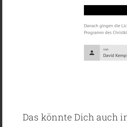
Danach gingen die Lic
Programm des Christk
von
person
David Kemp
Das könnte Dich auch i