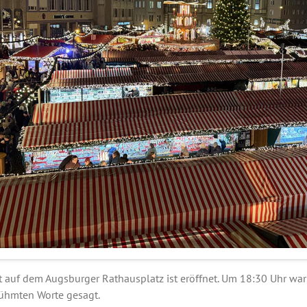
t auf dem Augsburger Rathausplatz ist eröffnet. Um 18:30 Uhr war
rühmten Worte gesagt.