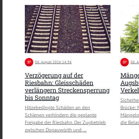
Foto: Pixabay
notes
06
. August 2026 14:36
notes
06
. 
Verzögerung auf der
Mänge
Riesbahn: Gleisschäden
Augsbu
verlängern Streckensperrung
Verke
bis Sonntag
Sicherh
Hitzebedingte Schäden an den
Brücke: 
Schienen verhindern die geplante
Mängeln 
Freigabe der Riesbahn. Der Zugbetrieb
die Bela
zwischen Donauwörth und …