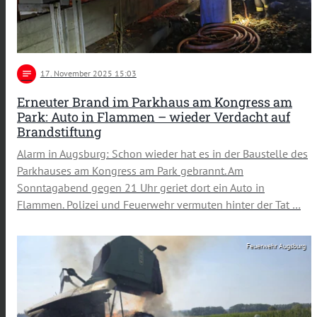
notes
17
. November 2025 15:03
Erneuter Brand im Parkhaus am Kongress am
Park: Auto in Flammen – wieder Verdacht auf
Brandstiftung
Alarm in Augsburg: Schon wieder hat es in der Baustelle des
Parkhauses am Kongress am Park gebrannt. Am
Sonntagabend gegen 21 Uhr geriet dort ein Auto in
Flammen. Polizei und Feuerwehr vermuten hinter der Tat …
Feuerwehr Augsburg