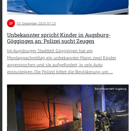
notes
03
. Dezember 2025 07:15
Unbekannter spricht Kinder in Augsburg-
Göggingen an: Polizei sucht Zeugen
Im Augsburger Stadtteil Göggingen hat am
Montagnachmittag ein unbekannter Mann zwei Kinder
angesprochen und sie aufgefordert, in sein Auto
einzusteigen. Die Polizei bittet die Bevölkerung um …
Berufsfeuerwehr Augsburg