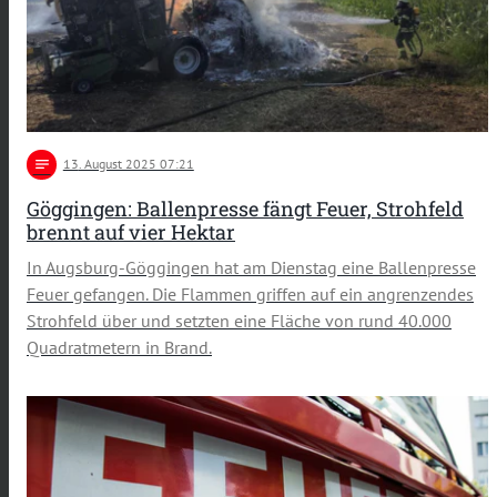
notes
13
. August 2025 07:21
Göggingen: Ballenpresse fängt Feuer, Strohfeld
brennt auf vier Hektar
In Augsburg-Göggingen hat am Dienstag eine Ballenpresse
Feuer gefangen. Die Flammen griffen auf ein angrenzendes
Strohfeld über und setzten eine Fläche von rund 40.000
Quadratmetern in Brand.