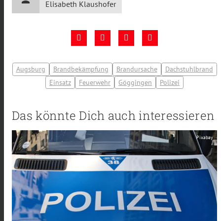
Elisabeth Klaushofer
Augsburg
Brandbekämpfung
Brandursache
Dachstuhlbrand
Einsatz
Feuerwehr
Göggingen
Polizei
Das könnte Dich auch interessieren
Pixabay