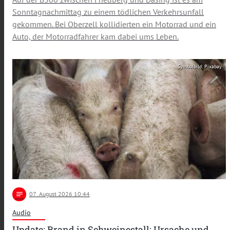
Sonntagnachmittag zu einem tödlichen Verkehrsunfall
gekommen. Bei Oberzell kollidierten ein Motorrad und ein
Auto, der Motorradfahrer kam dabei ums Leben.
Symbolbild: Pixabay
notes
07
. August 2026 10:44
Audio
Update: Brand in Schweinestall: Ursache und