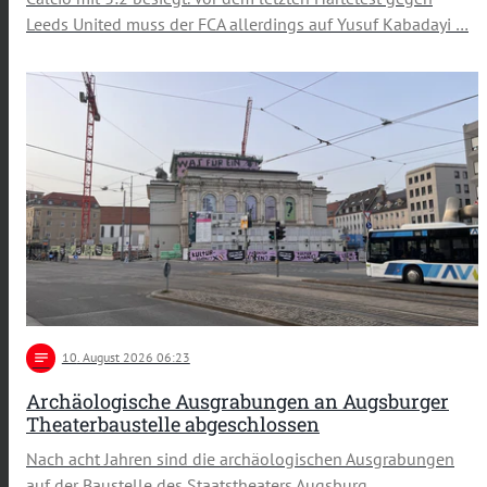
Leeds United muss der FCA allerdings auf Yusuf Kabadayi …
notes
10
. August 2026 06:23
Archäologische Ausgrabungen an Augsburger
Theaterbaustelle abgeschlossen
Nach acht Jahren sind die archäologischen Ausgrabungen
auf der Baustelle des Staatstheaters Augsburg