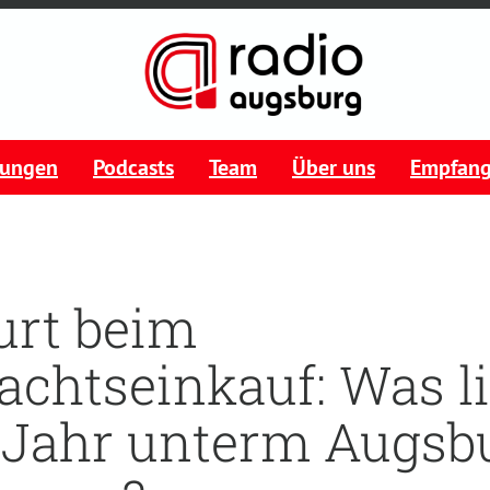
tungen
Podcasts
Team
Über uns
Empfan
urt beim
chtseinkauf: Was li
 Jahr unterm Augsb