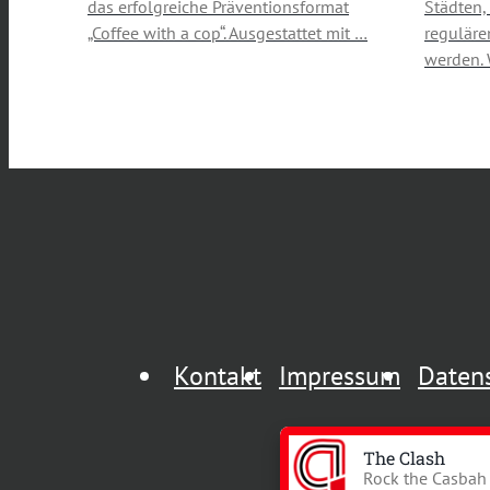
das erfolgreiche Präventionsformat
Städten,
„Coffee with a cop“. Ausgestattet mit …
reguläre
werden. 
Kontakt
Impressum
Daten
The Clash
Rock the Casbah