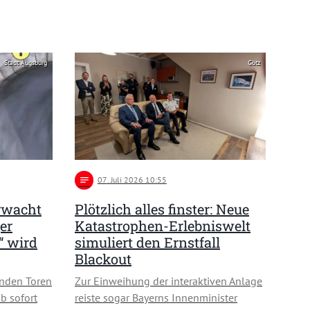
Stadt Augsburg
Götz
notes
07
. Juli 2026 10:55
rwacht
Plötzlich alles finster: Neue
er
Katastrophen-Erlebniswelt
“ wird
simuliert den Ernstfall
Blackout
enden Toren
Zur Einweihung der interaktiven Anlage
b sofort
reiste sogar Bayerns Innenminister