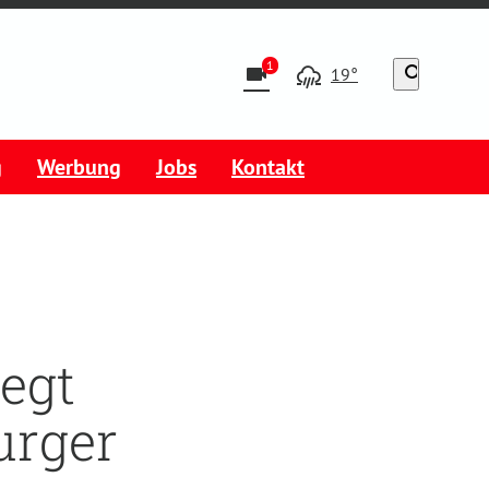
1
videocam
search
19°
g
Werbung
Jobs
Kontakt
egt
urger