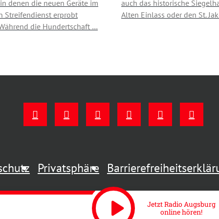
 in denen die neuen Geräte im
auch das historische Siegelh
n Streifendienst erprobt
Alten Einlass oder den St. Ja
Während die Hundertschaft …
schutz
Privatsphäre
Barrierefreiheitserklä
play_arrow