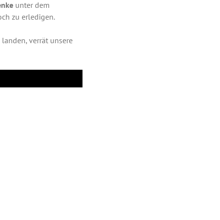
enke
unter dem
ch zu erledigen.
landen, verrät unsere