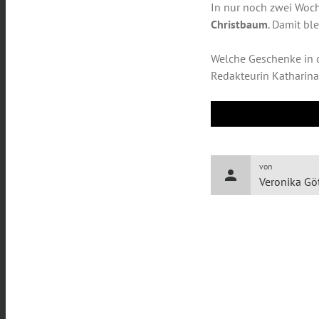
In nur noch zwei Woc
Christbaum
. Damit bl
Welche Geschenke in d
Redakteurin Katharina
von
person
Veronika Gö