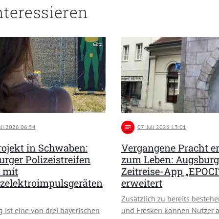
nteressieren
Götz
Juli 2026 06:54
notes
07
. Juli 2026 13:01
rojekt in Schwaben:
Vergangene Pracht e
rger Polizeistreifen
zum Leben: Augsburg
 mit
Zeitreise-App „EPOCI
zelektroimpulsgeräten
erweitert
Zusätzlich zu bereits besteh
 ist eine von drei bayerischen
und Fresken können Nutzer a