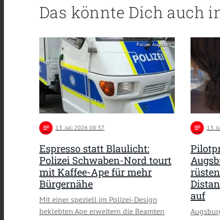
Das könnte Dich auch i
Polizei Augsburg
notes
13
. Juli 2026 08:37
notes
13
. 
Espresso statt Blaulicht:
Pilotp
Polizei Schwaben-Nord tourt
Augsbu
mit Kaffee-Ape für mehr
rüsten
Bürgernähe
Distan
auf
Mit einer speziell im Polizei-Design
beklebten Ape erweitern die Beamten
Augsburg