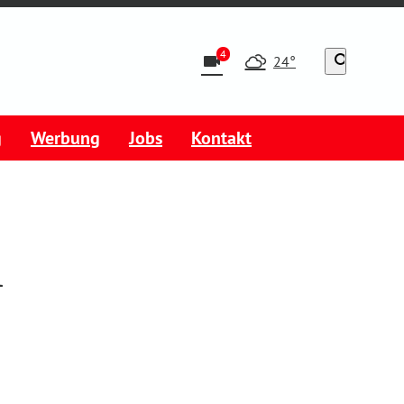
4
videocam
search
24°
g
Werbung
Jobs
Kontakt
n