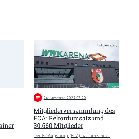
Radio Augsburg
notes
26
. November 2025 07:20
Mitgliederversammlung des
FCA: Rekordumsatz und
ainer
30.660 Mitglieder
Der FC Augsburg (FCA) hat bei seiner