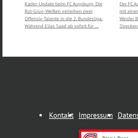
Kader-Update beim FC Augsburg: Die
Der FC A
Rot-Grün-Weißen verleihen zwei
mit eine
Offensiv-Talente in die 2. Bundesliga.
Werder B
Während Elias Saad ab sofort für …
Strecken
Kontakt
Impressum
Daten