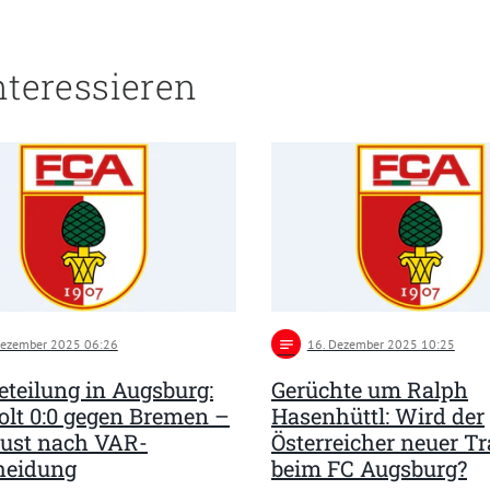
nteressieren
Dezember 2025 06:26
notes
16
. Dezember 2025 10:25
teilung in Augsburg:
Gerüchte um Ralph
lt 0:0 gegen Bremen –
Hasenhüttl: Wird der
rust nach VAR-
Österreicher neuer Tr
heidung
beim FC Augsburg?