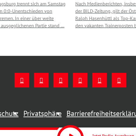
ugsburg trennt sich am Samstag
Nach Medienberichten, insb
m 0:0-Unentschieden von
der BILD-Zeitung, gilt der Öst
remen. In einer über weite
Ralph Hasenhüttl als Top-Ka
 ausgeglichenen Partie stand …
den vakanten Trainerposten 
schutz
Privatsphäre
Barrierefreiheitserklä