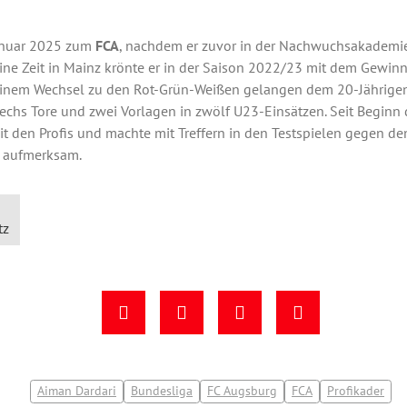
Januar 2025 zum
FCA
, nachdem er zuvor in der Nachwuchsakademie
ine Zeit in Mainz krönte er in der Saison 2022/23 mit dem Gewin
seinem Wechsel zu den Rot-Grün-Weißen gelangen dem 20-Jährigen
echs Tore und zwei Vorlagen in zwölf U23-Einsätzen. Seit Begin
 mit den Profis und machte mit Treffern in den Testspielen gegen 
ch aufmerksam.
tz
Aiman Dardari
Bundesliga
FC Augsburg
FCA
Profikader