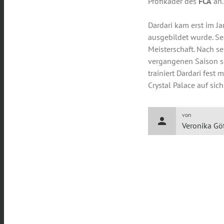
Profikader des
FCA
an.
Dardari kam erst im 
ausgebildet wurde. Se
Meisterschaft. Nach 
vergangenen Saison s
trainiert Dardari fest
Crystal Palace auf si
von
person
Veronika Gö