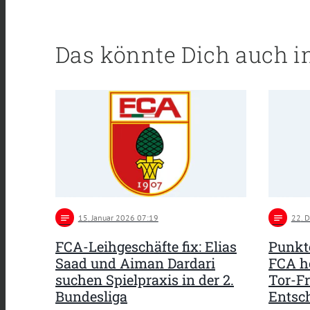
Das könnte Dich auch i
notes
15
. Januar 2026 07:19
notes
22
. 
FCA-Leihgeschäfte fix: Elias
Punkte
Saad und Aiman Dardari
FCA ho
suchen Spielpraxis in der 2.
Tor-F
Bundesliga
Entsc