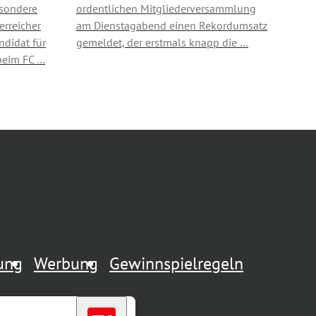
esondere
ordentlichen Mitgliederversammlung
erreicher
am Dienstagabend einen Rekordumsatz
ndidat für
gemeldet, der erstmals knapp die …
beim FC …
rung
Werbung
Gewinnspielregeln