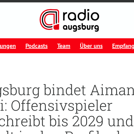
tungen
Podcasts
Team
Über uns
Empfan
sburg bindet Aima
i: Offensivspieler
chreibt bis 2029 und