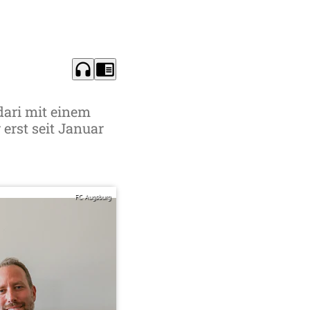
headphones
chrome_reader_mode
dari mit einem
 erst seit Januar
FC Augsburg