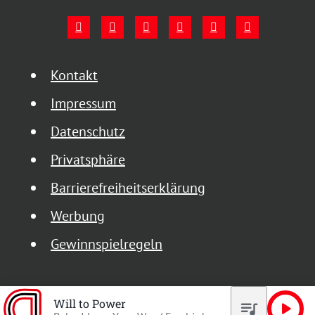
Kontakt
Impressum
Datenschutz
Privatsphäre
Barrierefreiheitserklärung
Werbung
Gewinnspielregeln
Will to Power
queue_music
play_arrow