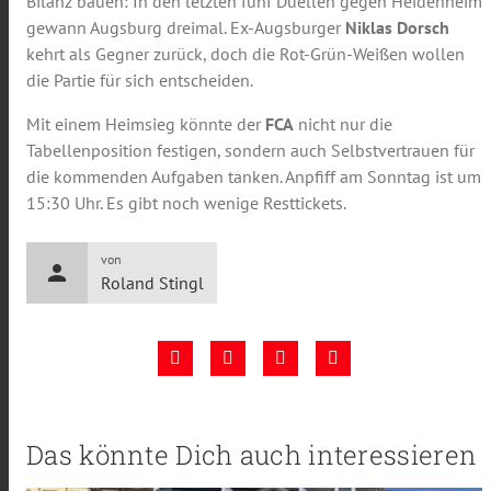
Bilanz bauen: In den letzten fünf Duellen gegen Heidenheim
gewann Augsburg dreimal. Ex-Augsburger
Niklas Dorsch
kehrt als Gegner zurück, doch die Rot-Grün-Weißen wollen
die Partie für sich entscheiden.
Mit einem Heimsieg könnte der
FCA
nicht nur die
Tabellenposition festigen, sondern auch Selbstvertrauen für
die kommenden Aufgaben tanken. Anpfiff am Sonntag ist um
15:30 Uhr. Es gibt noch wenige Resttickets.
von
person
Roland Stingl
Das könnte Dich auch interessieren