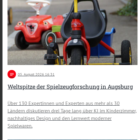
notes
05
. August 2026 16:31
Weltspitze der Spielzeugforschung in Augsburg
Über 130 Expertinnen und Experten aus mehr als 30
Ländern diskutieren drei Tage lang über KI im Kinderzimmer,
nachhaltiges Design und den Lernwert moderner
Spielwaren.