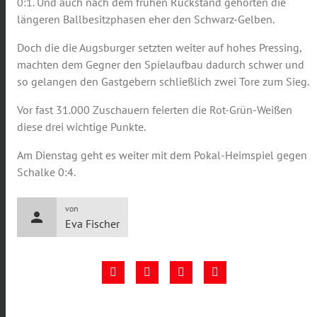
0:1. Und auch nach dem frühen Rückstand gehörten die
längeren Ballbesitzphasen eher den Schwarz-Gelben.
Doch die die Augsburger setzten weiter auf hohes Pressing,
machten dem Gegner den Spielaufbau dadurch schwer und
so gelangen den Gastgebern schließlich zwei Tore zum Sieg.
Vor fast 31.000 Zuschauern feierten die Rot-Grün-Weißen
diese drei wichtige Punkte.
Am Dienstag geht es weiter mit dem Pokal-Heimspiel gegen
Schalke 0:4.
von
person
Eva Fischer