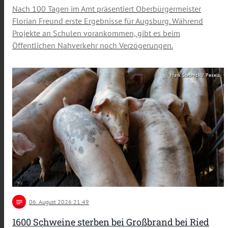
Nach 100 Tagen im Amt präsentiert Oberbürgermeister
Florian Freund erste Ergebnisse für Augsburg. Während
Projekte an Schulen vorankommen, gibt es beim
Öffentlichen Nahverkehr noch Verzögerungen.
Mark Stebnickl/ Pexels
notes
06
. August 2026 21:49
1600 Schweine sterben bei Großbrand bei Ried