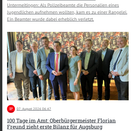
Untermeitingen: Als Polizeibeamte die Personalien eines
Jugendlichen aufnehmen wollten, kam es zu einer Rangelei.
Ein Beamter wurde dabei erheblich verletzt.
Foto: Eva Fischer/DRA
notes
07
. August 2026 06:47
100 Tage im Amt: Oberbürgermeister Florian
Freund zieht erste Bilanz für Augsburg