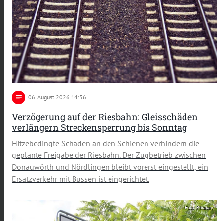
notes
06
. August 2026 14:36
Verzögerung auf der Riesbahn: Gleisschäden
verlängern Streckensperrung bis Sonntag
Hitzebedingte Schäden an den Schienen verhindern die
geplante Freigabe der Riesbahn. Der Zugbetrieb zwischen
Donauwörth und Nördlingen bleibt vorerst eingestellt, ein
Ersatzverkehr mit Bussen ist eingerichtet.
Foto: Pixabay