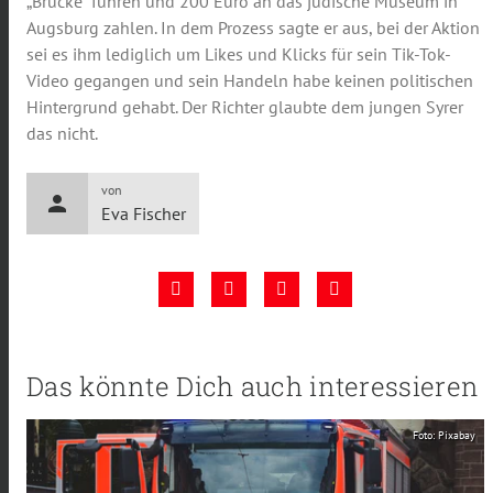
„Brücke“ führen und 200 Euro an das jüdische Museum in
Augsburg zahlen. In dem Prozess sagte er aus, bei der Aktion
sei es ihm lediglich um Likes und Klicks für sein Tik-Tok-
Video gegangen und sein Handeln habe keinen politischen
Hintergrund gehabt. Der Richter glaubte dem jungen Syrer
das nicht.
von
person
Eva Fischer
Das könnte Dich auch interessieren
Foto: Pixabay