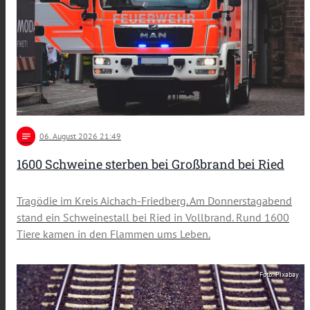
notes
06
. August 2026 21:49
1600 Schweine sterben bei Großbrand bei Ried
Tragödie im Kreis Aichach-Friedberg. Am Donnerstagabend
stand ein Schweinestall bei Ried in Vollbrand. Rund 1600
Tiere kamen in den Flammen ums Leben.
Foto: Pixabay