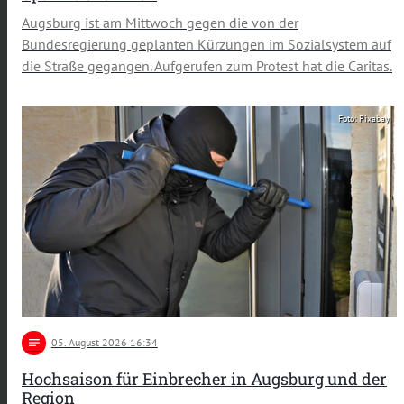
Augsburg ist am Mittwoch gegen die von der
Bundesregierung geplanten Kürzungen im Sozialsystem auf
die Straße gegangen. Aufgerufen zum Protest hat die Caritas.
Foto: Pixabay
notes
05
. August 2026 16:34
Hochsaison für Einbrecher in Augsburg und der
Region