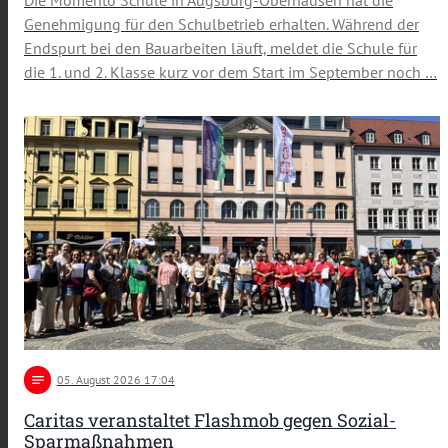
Die Momento Schule in Augsburg-Oberhausen hat die
Genehmigung für den Schulbetrieb erhalten. Während der
Endspurt bei den Bauarbeiten läuft, meldet die Schule für
die 1. und 2. Klasse kurz vor dem Start im September noch …
notes
05
. August 2026 17:04
Caritas veranstaltet Flashmob gegen Sozial-
Sparmaßnahmen