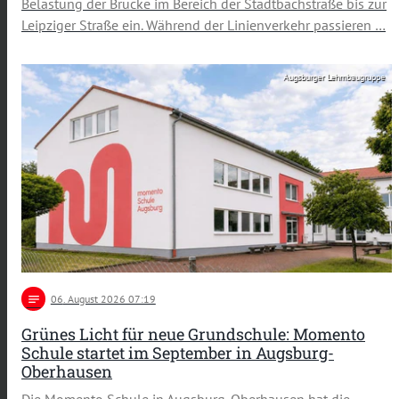
Belastung der Brücke im Bereich der Stadtbachstraße bis zur
Leipziger Straße ein. Während der Linienverkehr passieren …
Augsburger Lehmbaugruppe
notes
06
. August 2026 07:19
Grünes Licht für neue Grundschule: Momento
Schule startet im September in Augsburg-
Oberhausen