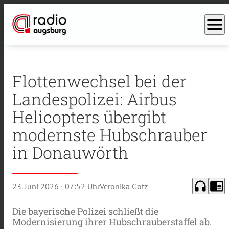
menu
Flottenwechsel bei der
Landespolizei: Airbus
Helicopters übergibt
modernste Hubschrauber
in Donauwörth
headphones
chrome_reader_mode
23. Juni 2026
· 07:52 Uhr
Veronika Götz
Die bayerische Polizei schließt die
Modernisierung ihrer Hubschrauberstaffel ab.