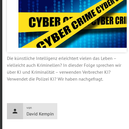
Die künstliche Intelligenz erleichtert vielen das Leben –
vielleicht auch Kriminellen? In diesder Folge sprechen wir
über KI und Kriminalität – verwenden Verbrecher KI?
Verwendet die Polizei KI? Wir haben nachgefragt.
von
person
David Kempin