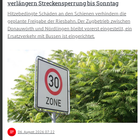
verlängern Streckensperrung bis Sonntag
Hitzebedingte Schäden an den Schienen verhindern die
geplante Freigabe der Riesbahn. Der Zugbetrieb zwischen
Donauwörth und Nördlingen bleibt vorerst eingestellt, ein
Ersatzverkehr mit Bussen ist eingerichtet.
Foto: Pixabay
notes
06
. August 2026 07:22