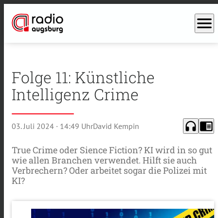
menu
Folge 11: Künstliche
Intelligenz Crime
headphones
chrome_reader_mode
03. Juli 2024
· 14:49 Uhr
David Kempin
True Crime oder Sience Fiction? KI wird in so gut
wie allen Branchen verwendet. Hilft sie auch
Verbrechern? Oder arbeitet sogar die Polizei mit
KI?