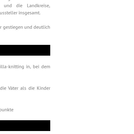
 und die Landkreise,
ssteller insgesamt.
r gestiegen und deutlich
illa-knitting in, bei dem
ie Väter als die Kinder
rpunkte