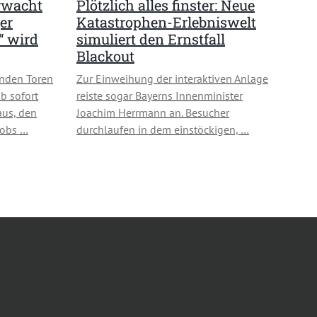
rwacht
Plötzlich alles finster: Neue
er
Katastrophen-Erlebniswelt
“ wird
simuliert den Ernstfall
Blackout
enden Toren
Zur Einweihung der interaktiven Anlage
b sofort
reiste sogar Bayerns Innenminister
aus, den
Joachim Herrmann an. Besucher
kobs …
durchlaufen in dem einstöckigen, …