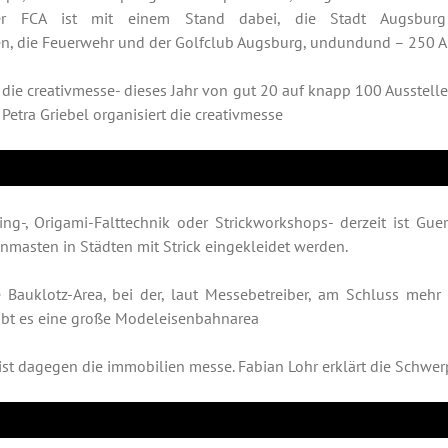
Der FCA ist mit einem Stand dabei, die Stadt Augsburg
, die Feuerwehr und der Golfclub Augsburg, undundund – 250 Au
die creativmesse- dieses Jahr von gut 20 auf knapp 100 Ausstelle
. Petra Griebel organisiert die creativmesse
ing-, Origami-Falttechnik oder Strickworkshops- derzeit ist Guer
nmasten in Städten mit Strick eingekleidet werden.
Bauklotz-Area, bei der, laut Messebetreiber, am Schluss mehr d
ibt es eine große Modeleisenbahnarea
 ist dagegen die immobilien messe. Fabian Lohr erklärt die Schwe