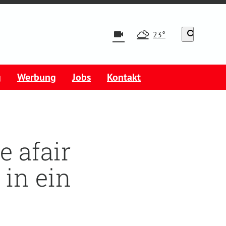
videocam
search
23°
g
Werbung
Jobs
Kontakt
e afair
in ein