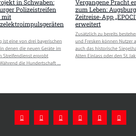
rojekt in Schwaben:
Vergangene Pracht e
rger Polizeistreifen
zum Leben: Augsburg
 mit
Zeitreise-App „EPOCI
zelektroimpulsgeräten
erweitert
Zusätzlich zu bereits besteh
 ist eine von drei bayerischen
und Fresken können Nutzer a
 in denen die neuen Geräte im
auch das historische Siegelh
n Streifendienst erprobt
Alten Einlass oder den St. Ja
Während die Hundertschaft …