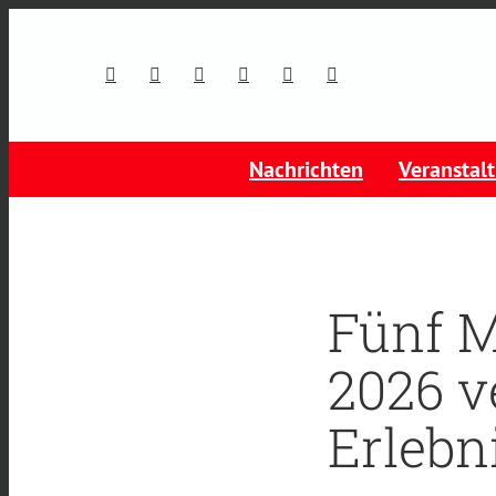
Nachrichten
Veranstal
Fünf M
2026 v
Erlebn