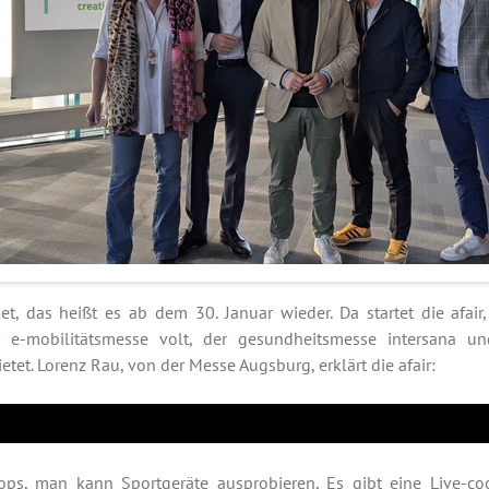
et, das heißt es ab dem 30. Januar wieder. Da startet die afai
r e-mobilitätsmesse volt, der gesundheitsmesse intersana un
ietet. Lorenz Rau, von der Messe Augsburg, erklärt die afair:
ps, man kann Sportgeräte ausprobieren, Es gibt eine Live-co