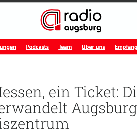
tungen
Podcasts
Team
Über uns
Empfan
essen, ein Ticket: Di
erwandelt Augsburg 
iszentrum