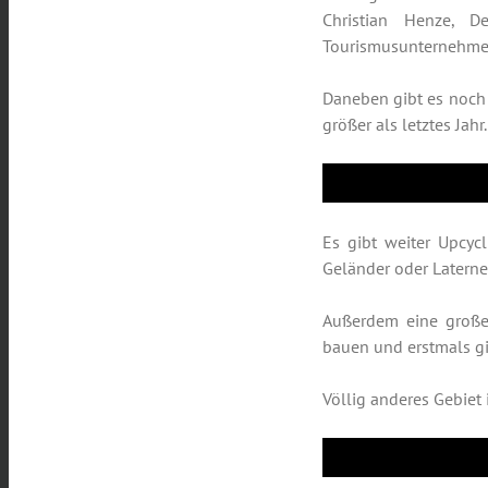
Christian Henze, 
Tourismusunternehmen
Daneben gibt es noch 
größer als letztes Jahr
Es gibt weiter Upcycl
Geländer oder Laterne
Außerdem eine große 
bauen und erstmals g
Völlig anderes Gebiet