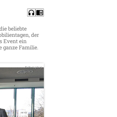
headphones
chrome_reader_mode
ie beliebte
bilientagen, der
s Event ein
 ganze Familie.
Radio Augsburg