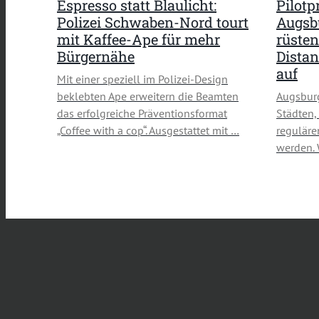
Espresso statt Blaulicht:
Pilotp
Polizei Schwaben-Nord tourt
Augsbu
mit Kaffee-Ape für mehr
rüsten
Bürgernähe
Distan
auf
Mit einer speziell im Polizei-Design
beklebten Ape erweitern die Beamten
Augsburg
das erfolgreiche Präventionsformat
Städten,
„Coffee with a cop“. Ausgestattet mit …
reguläre
werden. 