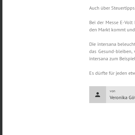
Auch über Steuertipps
Bei der Messe E-Volt
den Markt kommt und b
Die intersana beleuc
das Gesund-bleiben, 
intersana zum Beispie
Es dürfte für jeden et
von
person
Veronika Gö