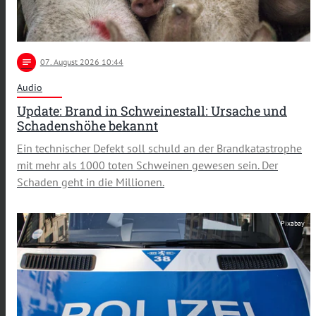
notes
07
. August 2026 10:44
Audio
Update: Brand in Schweinestall: Ursache und
Schadenshöhe bekannt
Ein technischer Defekt soll schuld an der Brandkatastrophe
mit mehr als 1000 toten Schweinen gewesen sein. Der
Schaden geht in die Millionen.
Pixabay