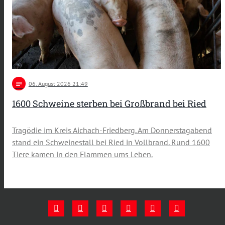
notes
06
. August 2026 21:49
1600 Schweine sterben bei Großbrand bei Ried
Tragödie im Kreis Aichach-Friedberg. Am Donnerstagabend
stand ein Schweinestall bei Ried in Vollbrand. Rund 1600
Tiere kamen in den Flammen ums Leben.