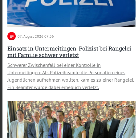
notes
07
. August 2026 07:36
Einsatz in Untermeitingen: Polizist bei Rangelei
mit Familie schwer verletzt
Schwerer Zwischenfall bei einer Kontrolle in
Untermeitingen: Als Polizeibeamte die Personalien eines
Jugendlichen aufnehmen wollten, kam es zu einer Rangelei.
Ein Beamter wurde dabei erheblich verletzt.
Foto: Eva Fischer/DRA