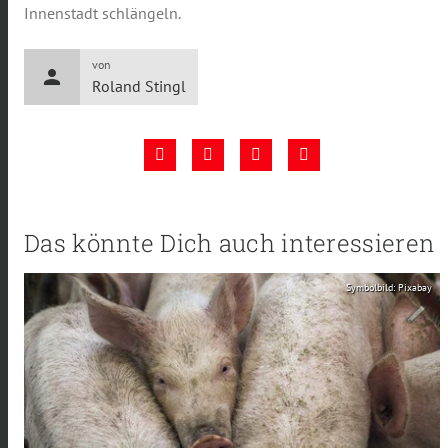
Innenstadt schlängeln.
von
person
Roland Stingl
Das könnte Dich auch interessieren
Symbolbild: Pixabay