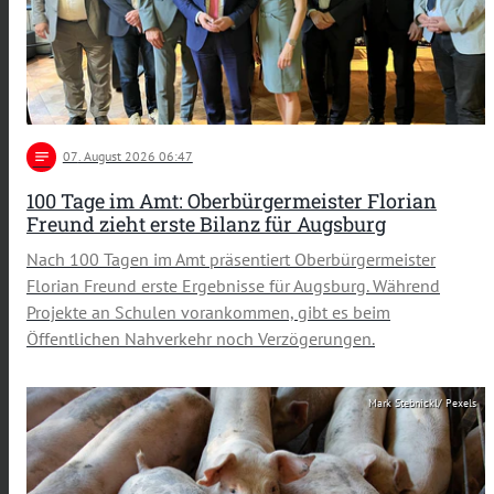
notes
07
. August 2026 06:47
100 Tage im Amt: Oberbürgermeister Florian
Freund zieht erste Bilanz für Augsburg
Nach 100 Tagen im Amt präsentiert Oberbürgermeister
Florian Freund erste Ergebnisse für Augsburg. Während
Projekte an Schulen vorankommen, gibt es beim
Öffentlichen Nahverkehr noch Verzögerungen.
Mark Stebnickl/ Pexels