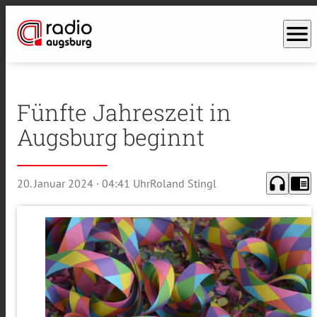
menu
Fünfte Jahreszeit in
Augsburg beginnt
headphones
chrome_reader_mode
20. Januar 2024
· 04:41 Uhr
Roland Stingl