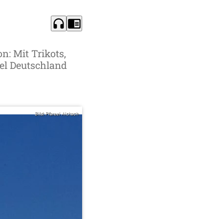
headphones
chrome_reader_mode
: Mit Trikots,
el Deutschland
Bild: Pfareei Aichach