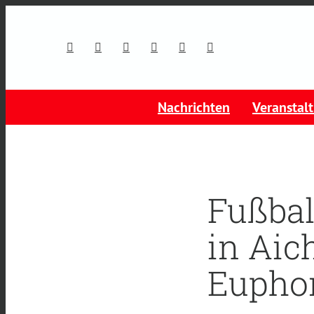
Nachrichten
Veranstal
Fußball
in Aic
Eupho