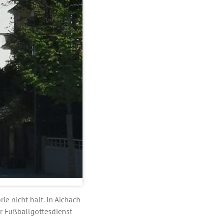
e nicht halt. In
Aichach
r Fußballgottesdienst