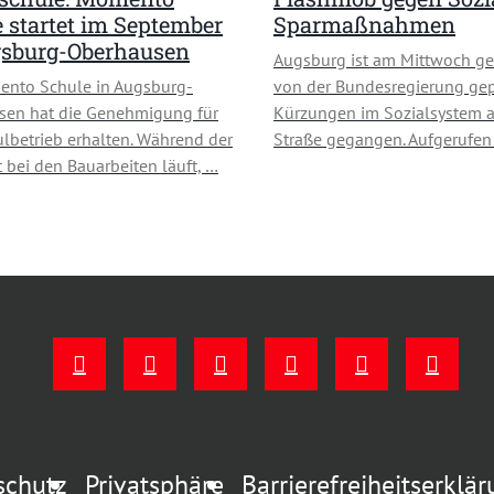
 startet im September
Sparmaßnahmen
gsburg-Oberhausen
Augsburg ist am Mittwoch ge
ento Schule in Augsburg-
von der Bundesregierung ge
sen hat die Genehmigung für
Kürzungen im Sozialsystem a
lbetrieb erhalten. Während der
Straße gegangen. Aufgerufe
 bei den Bauarbeiten läuft, …
schutz
Privatsphäre
Barrierefreiheitserklä