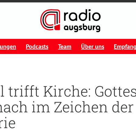
tungen
Podcasts
Team
Über uns
Empfan
 trifft Kirche: Gotte
hach im Zeichen de
rie