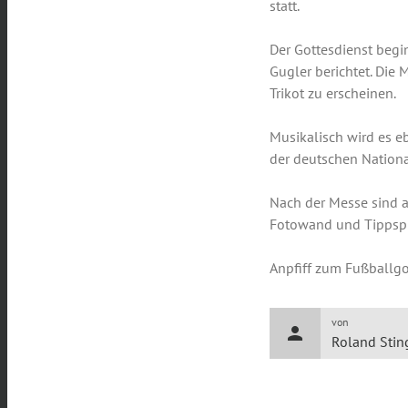
statt.
Der Gottesdienst begin
Gugler berichtet. Die 
Trikot zu erscheinen.
Musikalisch wird es e
der deutschen Nationa
Nach der Messe sind a
Fotowand und Tippspi
Anpfiff zum Fußballgo
von
person
Roland Stin