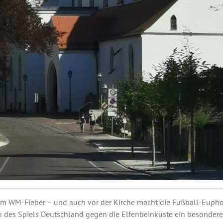
im WM-Fieber – und auch vor der Kirche macht die Fußball-Euphori
ch des Spiels Deutschland gegen die Elfenbeinküste ein besondere