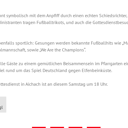
nt symbolisch mit dem Anpfiff durch einen echten Schiedsrichter, 
Ministranten tragen Fußballtrikots, und auch die Gottesdienstbesu
benfalls sportlich: Gesungen werden bekannte Fußballhits wie „M
lmannschaft, sowie „We Are the Champions“.
lle Gäste zu einem gemütlichen Beisammensein im Pfarrgarten ei
el rund um das Spiel
Deutschland gegen Elfenbeinküste
.
ttesdienst in Aichach ist an diesem Samstag um 18 Uhr.
gl