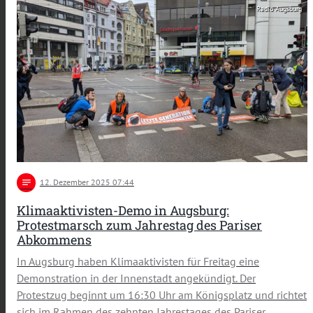
Radio Augsburg
notes
12
. Dezember 2025 07:44
Klimaaktivisten-Demo in Augsburg:
Protestmarsch zum Jahrestag des Pariser
Abkommens
In Augsburg haben Klimaaktivisten für Freitag eine
Demonstration in der Innenstadt angekündigt. Der
Protestzug beginnt um 16:30 Uhr am Königsplatz und richtet
sich im Rahmen des zehnten Jahrestages des Pariser …