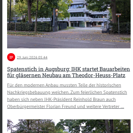
notes
29
. Juni 2026 05:44
Spatenstich in Augsburg: IHK startet Bauarbeiten
für gläsernen Neubau am Theodor-Heuss-Platz
Für den modernen Anbau mussten Teile der historischen
Nachkriegsbebauung weichen. Zum feierlichen Spatenstich
haben sich neben IHK-Präsident Reinhold Braun auch
Oberbürgermeister Florian Freund und weitere Vertreter …
Götz