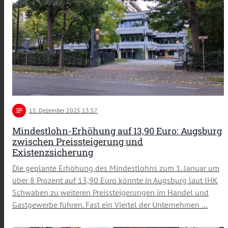
notes
15
. Dezember 2025 13:57
Mindestlohn-Erhöhung auf 13,90 Euro: Augsburg
zwischen Preissteigerung und
Existenzsicherung
Die geplante Erhöhung des Mindestlohns zum 1. Januar um
über 8 Prozent auf 13,90 Euro könnte in Augsburg laut IHK
Schwaben zu weiteren Preissteigerungen im Handel und
Gastgewerbe führen. Fast ein Viertel der Unternehmen …