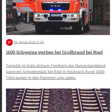
notes
06
. August 2026 21:49
1600 Schweine sterben bei Großbrand bei Ried
Tragödie im Kreis Aichach-Friedberg. Am Donnerstagabend
stand ein Schweinestall bei Ried in Vollbrand. Rund 1600
Tiere kamen in den Flammen ums Leben.
Foto: Pixabay