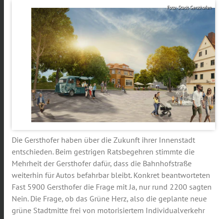
Foto: Stadt Gersthofen
Die Gersthofer haben über die Zukunft ihrer Innenstadt
entschieden. Beim gestrigen Ratsbegehren stimmte die
Mehrheit der Gersthofer dafür, dass die Bahnhofstraße
weiterhin für Autos befahrbar bleibt. Konkret beantworteten
Fast 5900 Gersthofer die Frage mit Ja, nur rund 2200 sagten
Nein. Die Frage, ob das Grüne Herz, also die geplante neue
grüne Stadtmitte frei von motorisiertem Individualverkehr