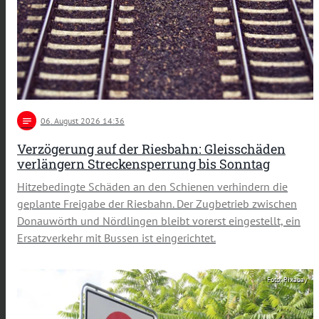
notes
06
. August 2026 14:36
Verzögerung auf der Riesbahn: Gleisschäden
verlängern Streckensperrung bis Sonntag
Hitzebedingte Schäden an den Schienen verhindern die
geplante Freigabe der Riesbahn. Der Zugbetrieb zwischen
Donauwörth und Nördlingen bleibt vorerst eingestellt, ein
Ersatzverkehr mit Bussen ist eingerichtet.
Foto: Pixabay