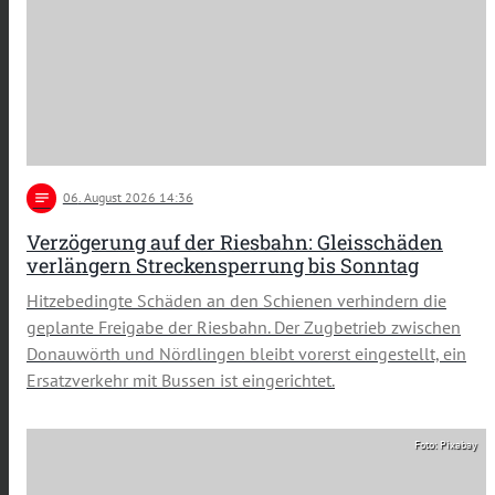
notes
06
. August 2026 14:36
Verzögerung auf der Riesbahn: Gleisschäden
verlängern Streckensperrung bis Sonntag
Hitzebedingte Schäden an den Schienen verhindern die
geplante Freigabe der Riesbahn. Der Zugbetrieb zwischen
Donauwörth und Nördlingen bleibt vorerst eingestellt, ein
Ersatzverkehr mit Bussen ist eingerichtet.
Foto: Pixabay