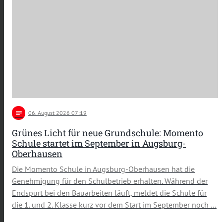
notes
06
. August 2026 07:19
Grünes Licht für neue Grundschule: Momento
Schule startet im September in Augsburg-
Oberhausen
Die Momento Schule in Augsburg-Oberhausen hat die
Genehmigung für den Schulbetrieb erhalten. Während der
Endspurt bei den Bauarbeiten läuft, meldet die Schule für
die 1. und 2. Klasse kurz vor dem Start im September noch …