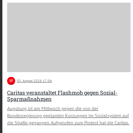
notes
05
. August 2026 17:04
Caritas veranstaltet Flashmob gegen Sozial-
Sparmaßnahmen
Augsburg ist am Mittwoch gegen die von der
Bundesregierung geplanten Kürzungen im Sozialsystem auf
die Straße gegangen. Aufgerufen zum Protest hat die Caritas.