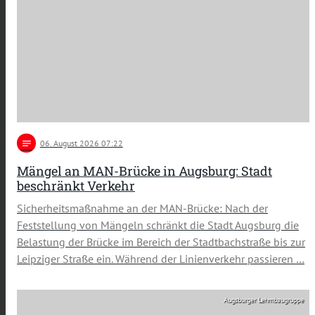
notes
06
. August 2026 07:22
Mängel an MAN-Brücke in Augsburg: Stadt
beschränkt Verkehr
Sicherheitsmaßnahme an der MAN-Brücke: Nach der
Feststellung von Mängeln schränkt die Stadt Augsburg die
Belastung der Brücke im Bereich der Stadtbachstraße bis zur
Leipziger Straße ein. Während der Linienverkehr passieren …
Augsburger Lehmbaugruppe