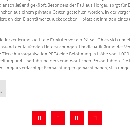
 anschließend geköpft. Besonders der Fall aus Horgau sorgt für 
ninchen aus einem privaten Garten gestohlen worden. In der ver
Tiere an den Eigentümer zurückgegeben – platziert inmitten ein
e Inszenierung stellt die Ermittler vor ein Rätsel. Ob es sich um e
genstand der laufenden Untersuchungen. Um die Aufklärung der Ve
e Tierschutzorganisation PETA eine Belohnung in Höhe von 1.000
reifung und Überführung der verantwortlichen Person führen. Die P
der Horgau verdächtige Beobachtungen gemacht haben, sich umg
tz