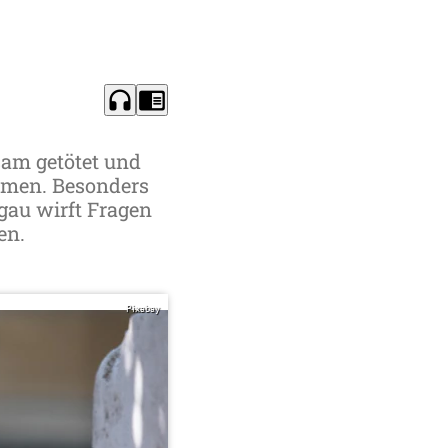
headphones
chrome_reader_mode
am getötet und
mmen. Besonders
gau wirft Fragen
en.
Pixabay