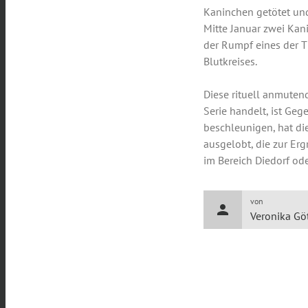
Kaninchen getötet und
Mitte Januar zwei Ka
der Rumpf eines der 
Blutkreises.
Diese rituell anmutend
Serie handelt, ist Ge
beschleunigen, hat di
ausgelobt, die zur Erg
im Bereich Diedorf o
von
person
Veronika Gö