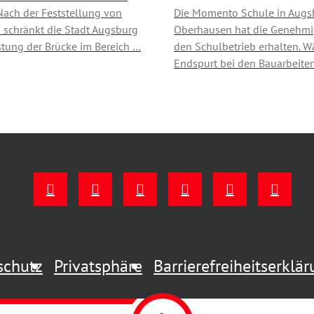
Nach der Feststellung von
Die Momento Schule in Augs
schränkt die Stadt Augsburg
Oberhausen hat die Genehmi
stung der Brücke im Bereich …
den Schulbetrieb erhalten. W
Endspurt bei den Bauarbeiten
schutz
Privatsphäre
Barrierefreiheitserklä