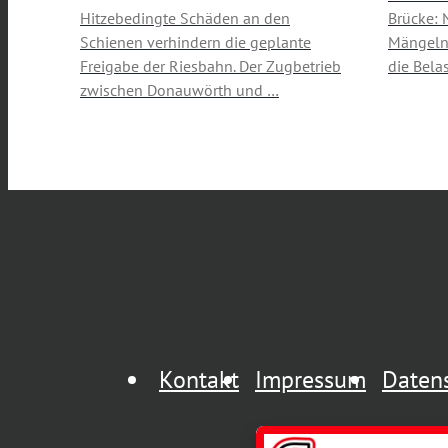
Hitzebedingte Schäden an den
Brücke: 
Schienen verhindern die geplante
Mängeln 
Freigabe der Riesbahn. Der Zugbetrieb
die Bela
zwischen Donauwörth und …
Kontakt
Impressum
Daten