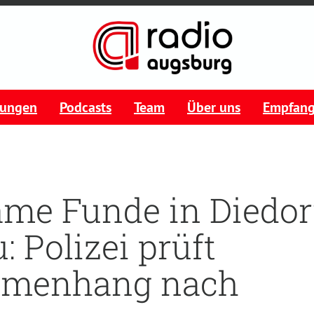
tungen
Podcasts
Team
Über uns
Empfan
me Funde in Diedor
: Polizei prüft
menhang nach