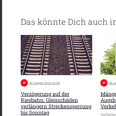
Das könnte Dich auch i
Foto: Pixabay
notes
06
. August 2026 14:36
notes
06
. 
Verzögerung auf der
Mänge
Riesbahn: Gleisschäden
Augsbu
verlängern Streckensperrung
Verke
bis Sonntag
Sicherh