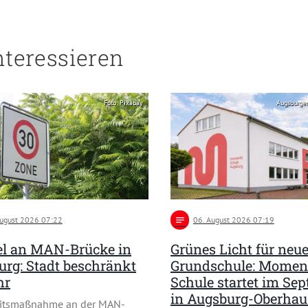
nteressieren
Foto: Pixabay
Augsburge
August 2026 07:22
notes
06
. August 2026 07:19
l an MAN-Brücke in
Grünes Licht für neu
rg: Stadt beschränkt
Grundschule: Momen
hr
Schule startet im Se
in Augsburg-Oberha
eitsmaßnahme an der MAN-