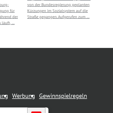
burg-
von der Bundesregierung geplanten
gung für
Kürzungen im Sozialsystem auf die
ährend der
Straße gegangen. Aufgerufen zum …
 läuft, …
rung
Werbung
Gewinnspielregeln