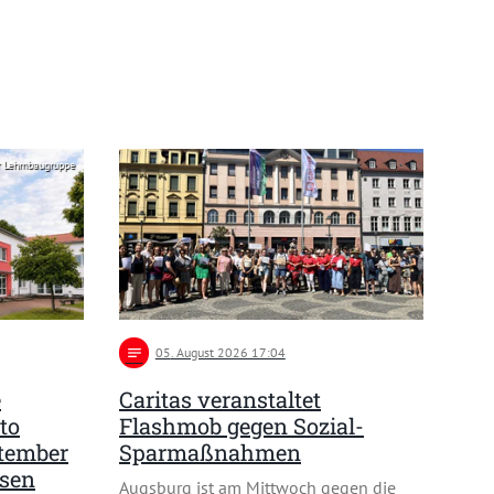
r Lehmbaugruppe
notes
05
. August 2026 17:04
e
Caritas veranstaltet
to
Flashmob gegen Sozial-
ptember
Sparmaßnahmen
usen
Augsburg ist am Mittwoch gegen die