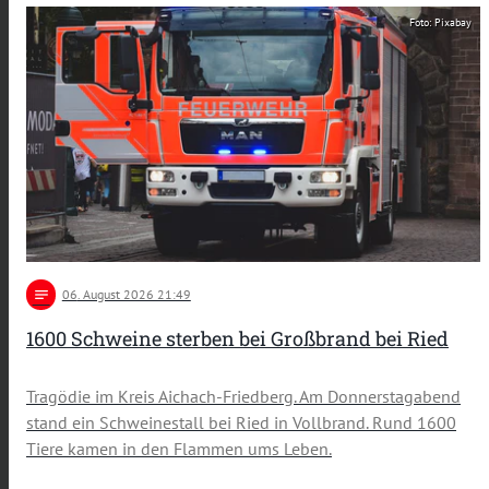
Foto: Pixabay
notes
06
. August 2026 21:49
1600 Schweine sterben bei Großbrand bei Ried
Tragödie im Kreis Aichach-Friedberg. Am Donnerstagabend
stand ein Schweinestall bei Ried in Vollbrand. Rund 1600
Tiere kamen in den Flammen ums Leben.