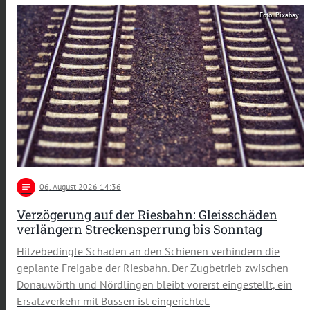
Foto: Pixabay
notes
06
. August 2026 14:36
Verzögerung auf der Riesbahn: Gleisschäden
verlängern Streckensperrung bis Sonntag
Hitzebedingte Schäden an den Schienen verhindern die
geplante Freigabe der Riesbahn. Der Zugbetrieb zwischen
Donauwörth und Nördlingen bleibt vorerst eingestellt, ein
Ersatzverkehr mit Bussen ist eingerichtet.