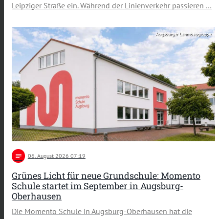
Leipziger Straße ein. Während der Linienverkehr passieren …
Augsburger Lehmbaugruppe
notes
06
. August 2026 07:19
Grünes Licht für neue Grundschule: Momento
Schule startet im September in Augsburg-
Oberhausen
Die Momento Schule in Augsburg-Oberhausen hat die