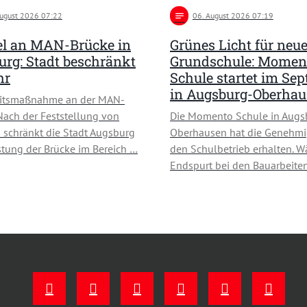
August 2026 07:22
notes
06
. August 2026 07:19
l an MAN-Brücke in
Grünes Licht für neu
rg: Stadt beschränkt
Grundschule: Momen
hr
Schule startet im Se
in Augsburg-Oberha
eitsmaßnahme an der MAN-
Nach der Feststellung von
Die Momento Schule in Augs
schränkt die Stadt Augsburg
Oberhausen hat die Genehmi
stung der Brücke im Bereich …
den Schulbetrieb erhalten. W
Endspurt bei den Bauarbeiten