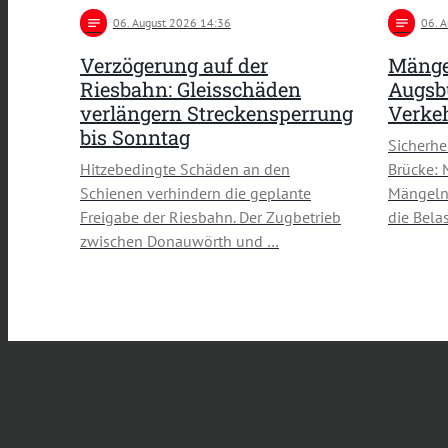
notes
06
. August 2026 14:36
notes
06
. 
Verzögerung auf der
Mänge
Riesbahn: Gleisschäden
Augsbu
verlängern Streckensperrung
Verke
bis Sonntag
Sicherh
Hitzebedingte Schäden an den
Brücke: 
Schienen verhindern die geplante
Mängeln 
Freigabe der Riesbahn. Der Zugbetrieb
die Bela
zwischen Donauwörth und …