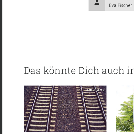
person
Eva Fischer
Das könnte Dich auch i
Foto: Pixabay