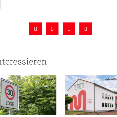
nteressieren
Foto: Pixabay
Augsburge