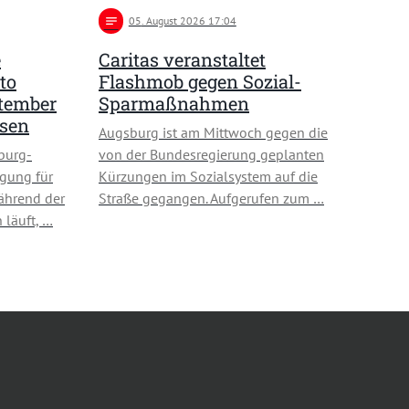
notes
05
. August 2026 17:04
e
Caritas veranstaltet
to
Flashmob gegen Sozial-
ptember
Sparmaßnahmen
usen
Augsburg ist am Mittwoch gegen die
burg-
von der Bundesregierung geplanten
gung für
Kürzungen im Sozialsystem auf die
ährend der
Straße gegangen. Aufgerufen zum …
 läuft, …