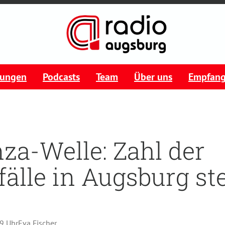
tungen
Podcasts
Team
Über uns
Empfan
nza-Welle: Zahl der
fälle in Augsburg ste
29 Uhr
Eva Fischer