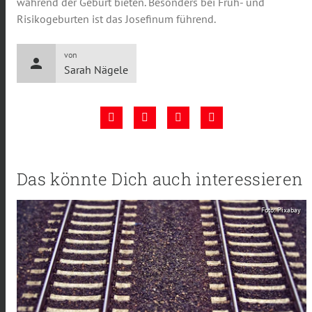
während der Geburt bieten. Besonders bei Früh- und
Risikogeburten ist das Josefinum führend.
von
person
Sarah Nägele
Das könnte Dich auch interessieren
Foto: Pixabay