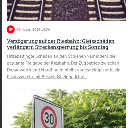
notes
06
. August 2026 14:36
Verzögerung auf der Riesbahn: Gleisschäden
verlängern Streckensperrung bis Sonntag
Hitzebedingte Schäden an den Schienen verhindern die
geplante Freigabe der Riesbahn. Der Zugbetrieb zwischen
Donauwörth und Nördlingen bleibt vorerst eingestellt, ein
Ersatzverkehr mit Bussen ist eingerichtet.
Foto: Pixabay