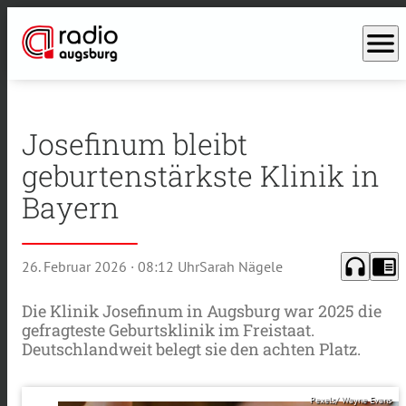
menu
Josefinum bleibt
geburtenstärkste Klinik in
Bayern
headphones
chrome_reader_mode
26. Februar 2026
· 08:12 Uhr
Sarah Nägele
Die Klinik Josefinum in Augsburg war 2025 die
gefragteste Geburtsklinik im Freistaat.
Deutschlandweit belegt sie den achten Platz.
Pexels/ Wayne Evans