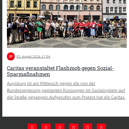
notes
05
. August 2026 17:04
Caritas veranstaltet Flashmob gegen Sozial-
Sparmaßnahmen
Augsburg ist am Mittwoch gegen die von der
Bundesregierung geplanten Kürzungen im Sozialsystem auf
die Straße gegangen. Aufgerufen zum Protest hat die Caritas.