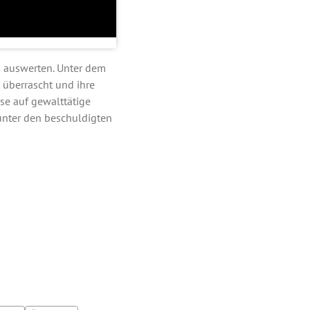
 auswerten. Unter dem
überrascht und ihre
se auf gewalttätige
unter den beschuldigten