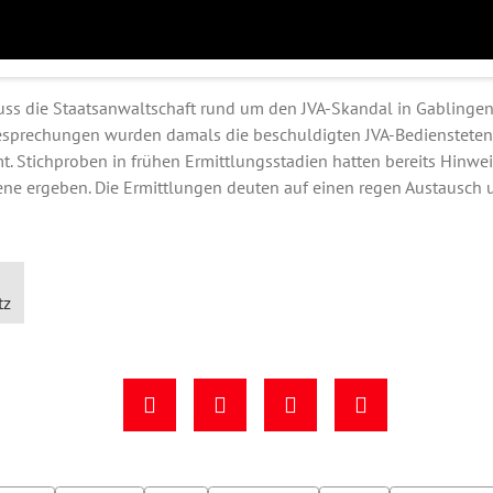
ss die Staatsanwaltschaft rund um den JVA-Skandal in Gablingen
sprechungen wurden damals die beschuldigten JVA-Bediensteten 
 Stichproben in frühen Ermittlungsstadien hatten bereits Hinwei
ene ergeben. Die Ermittlungen deuten auf einen regen Austausch 
tz