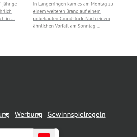
7-jährige
in Langerringen kam es am Montag zu
hrlich
einem weiteren Brand auf einem
ich in …
unbebauten Grundstück. Nach einem
ähnlichen Vorfall am Sonntag …
rung
Werbung
Gewinnspielregeln