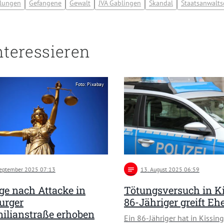
tlungen
Gefangene
Gewalt
JVA Gablingen
Skandal
Staatsanwalts
nteressieren
Foto: Pixabay
September 2025 07:13
notes
13
. August 2025 06:59
ge nach Attacke in
Tötungsversuch in Ki
urger
86-Jähriger greift Eh
ilianstraße erhoben
Ein 86-Jähriger hat in Kissing