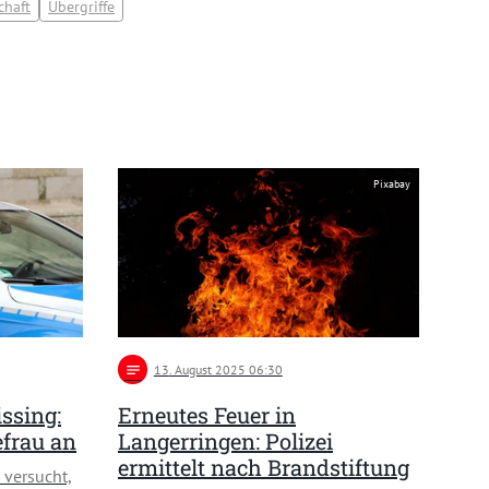
chaft
Übergriffe
Pixabay
notes
13
. August 2025 06:30
ssing:
Erneutes Feuer in
efrau an
Langerringen: Polizei
ermittelt nach Brandstiftung
 versucht,