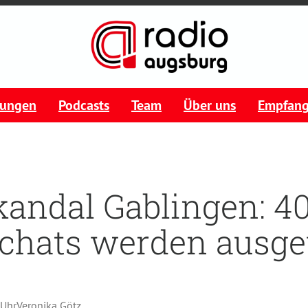
tungen
Podcasts
Team
Über uns
Empfan
andal Gablingen: 4
chats werden ausge
 Uhr
Veronika Götz