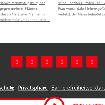
tsanwaltschaft Augsburg hat
seine Ehefrau zu töten. Die 8
 gegen mehrere Männer
Frau wurde dabei lebensgefä
 die im März zwei Männer in
verletzt. Der Mann befindet s
milianstraße krankenhausreif …
schutz
Privatsphäre
Barrierefreiheitserklä