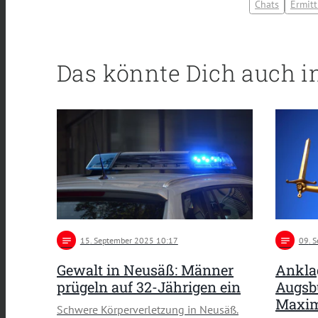
Chats
Ermit
Das könnte Dich auch i
notes
15
. September 2025 10:17
notes
09
. 
Gewalt in Neusäß: Männer
Ankla
prügeln auf 32-Jährigen ein
Augsb
Maxim
Schwere Körperverletzung in Neusäß.