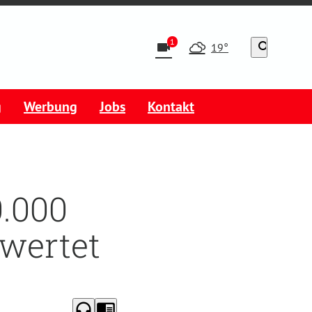
1
videocam
search
19°
g
Werbung
Jobs
Kontakt
0.000
wertet
headphones
chrome_reader_mode