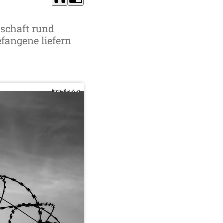
tschaft rund
efangene liefern
Foto: Pixabay