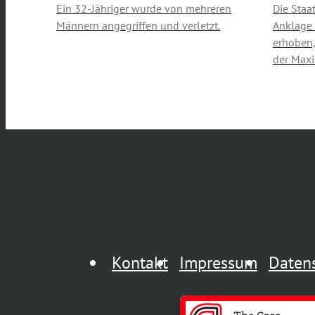
Ein 32-Jähriger wurde von mehreren
Die Staa
Männern angegriffen und verletzt.
Anklage
erhoben,
der Maxi
Kontakt
Impressum
Daten