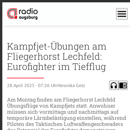
menu
Kampfjet-Übungen am
Fliegerhorst Lechfeld:
Eurofighter im Tiefflug
headphones
chrome_reader_mode
28. April 2025
· 07:26 Uhr
Veronika Götz
Am Montag finden am Fliegerhorst Lechfeld
Übungsflüge von Kampfjets statt. Anwohner
müssen sich vormittags und nachmittags auf
temporäre Lärmbelästigung einstellen, während
Piloten des Taktischen Luftwaffengeschwaders
das Potenzial der Eurofighter demonstrieren.