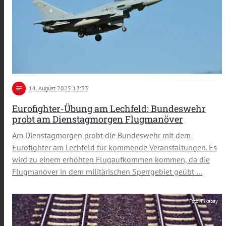
notes
14
. August 2025 12:33
Eurofighter-Übung am Lechfeld: Bundeswehr
probt am Dienstagmorgen Flugmanöver
Am Dienstagmorgen probt die Bundeswehr mit dem
Eurofighter am Lechfeld für kommende Veranstaltungen. Es
wird zu einem erhöhten Flugaufkommen kommen, da die
Flugmanöver in dem militärischen Sperrgebiet geübt …
Foto: Pixabay