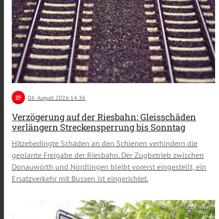
notes
06
. August 2026 14:36
Verzögerung auf der Riesbahn: Gleisschäden
verlängern Streckensperrung bis Sonntag
Hitzebedingte Schäden an den Schienen verhindern die
geplante Freigabe der Riesbahn. Der Zugbetrieb zwischen
Donauwörth und Nördlingen bleibt vorerst eingestellt, ein
Ersatzverkehr mit Bussen ist eingerichtet.
Foto: Pixabay