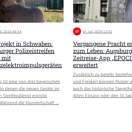
Juli 2026 06:54
notes
07
. Juli 2026 13:01
rojekt in Schwaben:
Vergangene Pracht e
rger Polizeistreifen
zum Leben: Augsburg
 mit
Zeitreise-App „EPOCI
zelektroimpulsgeräten
erweitert
Zusätzlich zu bereits besteh
 ist eine von drei bayerischen
und Fresken können Nutzer a
 in denen die neuen Geräte im
auch das historische Siegelh
n Streifendienst erprobt
Alten Einlass oder den St. Ja
Während die Hundertschaft …