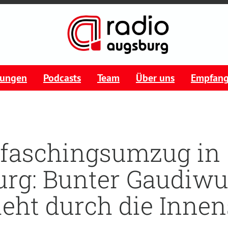
tungen
Podcasts
Team
Über uns
Empfan
rfaschingsumzug in
urg: Bunter Gaudiw
ieht durch die Innen