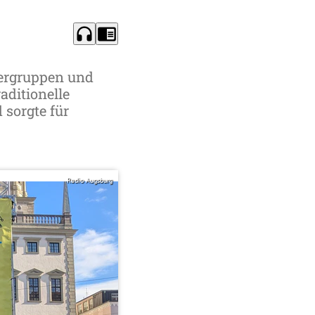
headphones
chrome_reader_mode
dergruppen und
aditionelle
sorgte für
Radio Augsburg