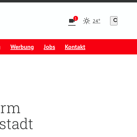
1
videocam
search
24°
g
Werbung
Jobs
Kontakt
urm
stadt