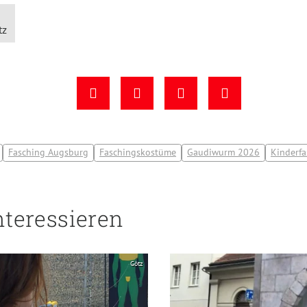
tz
Fasching Augsburg
Faschingskostüme
Gaudiwurm 2026
Kinderf
nteressieren
Götz