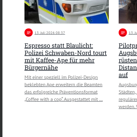
notes
13
. Juli 2026 08:37
notes
13
. 
Espresso statt Blaulicht:
Pilotp
Polizei Schwaben-Nord tourt
Augsbu
mit Kaffee-Ape für mehr
rüsten
Bürgernähe
Distan
auf
Mit einer speziell im Polizei-Design
beklebten Ape erweitern die Beamten
Augsburg
das erfolgreiche Präventionsformat
Städten,
„Coffee with a cop“. Ausgestattet mit …
reguläre
werden. 