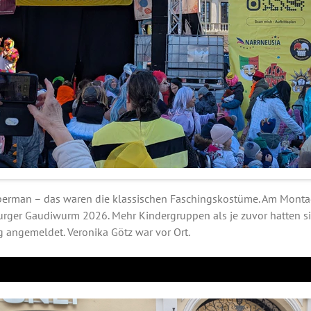
Superman – das waren die klassischen Faschingskostüme. Am Monta
urger Gaudiwurm 2026. Mehr Kindergruppen als je zuvor hatten si
angemeldet. Veronika Götz war vor Ort.