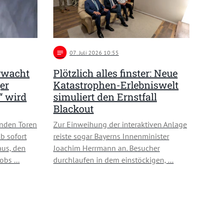
notes
07
. Juli 2026 10:55
rwacht
Plötzlich alles finster: Neue
er
Katastrophen-Erlebniswelt
“ wird
simuliert den Ernstfall
Blackout
enden Toren
Zur Einweihung der interaktiven Anlage
b sofort
reiste sogar Bayerns Innenminister
aus, den
Joachim Herrmann an. Besucher
kobs …
durchlaufen in dem einstöckigen, …