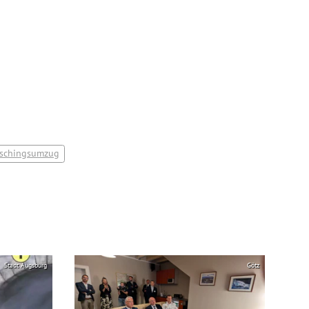
aschingsumzug
Stadt Augsburg
Götz