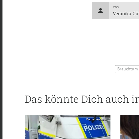
von
person
Veronika Gö
Brauchtum
Das könnte Dich auch i
Polizei Augsburg