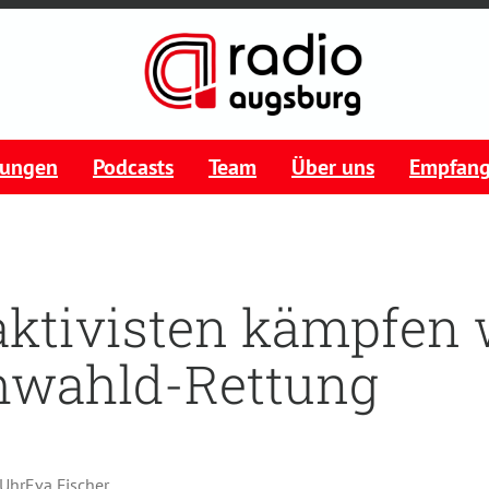
tungen
Podcasts
Team
Über uns
Empfan
ktivisten kämpfen 
hwahld-Rettung
 Uhr
Eva Fischer