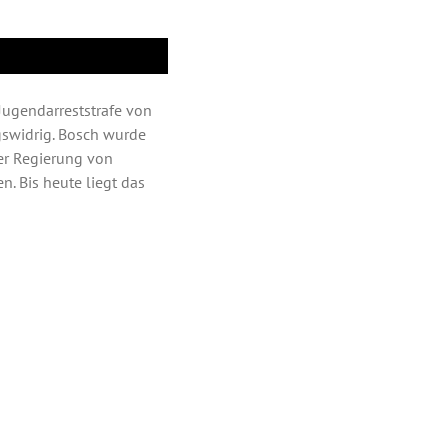
 Jugendarreststrafe von
gswidrig. Bosch wurde
der Regierung von
. Bis heute liegt das