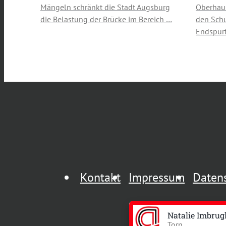
Mängeln schränkt die Stadt Augsburg
Oberhau
die Belastung der Brücke im Bereich …
den Schu
Endspurt
Kontakt
Impressum
Daten
Natalie Imbrug
Torn