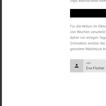
Ingo Blechscmidt vo
Für die Aktion im Okto
vier Wochen verurteil
daher vor einigen Tage
Schwaben wollen die A
gerodete Waldstück br
von
person
Eva Fischer