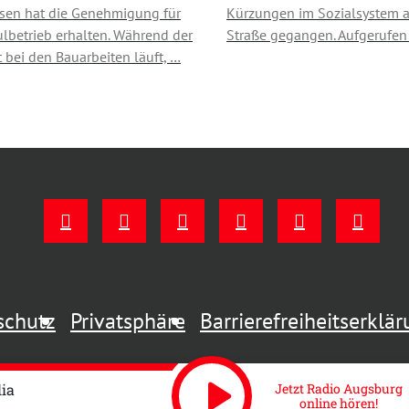
sen hat die Genehmigung für
Kürzungen im Sozialsystem a
lbetrieb erhalten. Während der
Straße gegangen. Aufgerufe
 bei den Bauarbeiten läuft, …
schutz
Privatsphäre
Barrierefreiheitserklä
play_arrow
lia