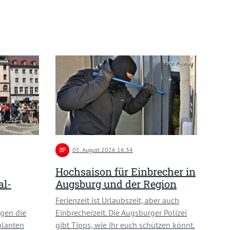
Foto: Pixabay
notes
05
. August 2026 16:34
Hochsaison für Einbrecher in
al-
Augsburg und der Region
Ferienzeit ist Urlaubszeit, aber auch
gen die
Einbrecherzeit. Die Augsburger Polizei
planten
gibt Tipps, wie ihr euch schützen könnt.