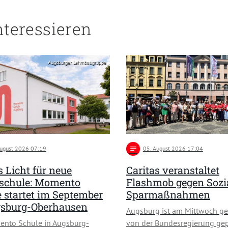
nteressieren
Augsburger Lehmbaugruppe
August 2026 07:19
notes
05
. August 2026 17:04
 Licht für neue
Caritas veranstaltet
schule: Momento
Flashmob gegen Sozi
 startet im September
Sparmaßnahmen
gsburg-Oberhausen
Augsburg ist am Mittwoch ge
ento Schule in Augsburg-
von der Bundesregierung ge