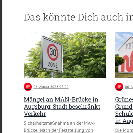
Das könnte Dich auch i
Foto: Pixabay
notes
06
. August 2026 07:22
notes
06
. 
Mängel an MAN-Brücke in
Grünes
Augsburg: Stadt beschränkt
Grund
Verkehr
Schule
in Au
Sicherheitsmaßnahme an der MAN-
Brücke: Nach der Feststellung von
Die Mom