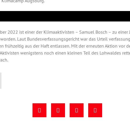
m Klimacamp Augsburg.
ber 2022 ist einer der Klimaaktivisten – Samuel Bosch – zu einer
t worden. Laut Bundesverfassungsgericht war das Urteil verfassun
n frühzeitig aus der Haft entlassen. Mit der erneuten Aktion vor 
ktivisten wenigstens noch einen kleinen Teil des Lohwaldes retten
ach.