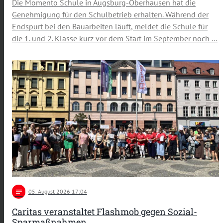
Die Momento Schule in Augsburg-Oberhausen hat die
Genehmigung für den Schulbetrieb erhalten. Während der
Endspurt bei den Bauarbeiten läuft, meldet die Schule für
die 1. und 2. Klasse kurz vor dem Start im September noch …
notes
05
. August 2026 17:04
Caritas veranstaltet Flashmob gegen Sozial-
Sparmaßnahmen