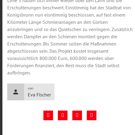
Linie 3 hatten sich immer wieder über den Lärm und die
Erschütterungen beschwert. Einstimmig hat der Stadtrat von
Königsbrunn nun eisntimmig beschlossen, auf fast einem
Kilometer Länge Schmieranlagen an den Gleisen
anzubringen und so das Quietschen zu verringern. Zusätzlich
werden Dämpfer an den Schienen montiert gegen die
Erschütterungen. Bis Sommer sollen die Maßnahmen
abgeschlossen sein. Das Projekt kostet insgesamt
voraussichtlich 800.000 Euro, 600.000 werden über
Förderungen finanziert, den Rest muss die Stadt selbst
aufbringen.
von
person
Eva Fischer