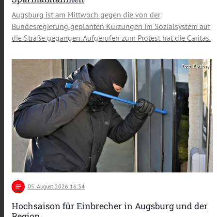
Augsburg ist am Mittwoch gegen die von der
Bundesregierung geplanten Kürzungen im Sozialsystem auf
die Straße gegangen. Aufgerufen zum Protest hat die Caritas.
Foto: Pixabay
notes
05
. August 2026 16:34
Hochsaison für Einbrecher in Augsburg und der
Region