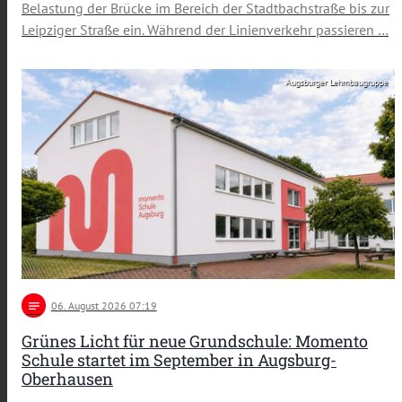
Belastung der Brücke im Bereich der Stadtbachstraße bis zur
Leipziger Straße ein. Während der Linienverkehr passieren …
Augsburger Lehmbaugruppe
notes
06
. August 2026 07:19
Grünes Licht für neue Grundschule: Momento
Schule startet im September in Augsburg-
Oberhausen