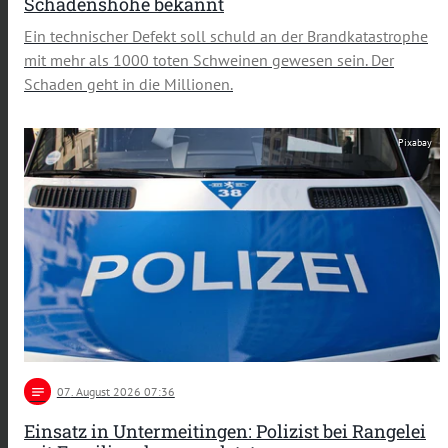
Schadenshöhe bekannt
Ein technischer Defekt soll schuld an der Brandkatastrophe
mit mehr als 1000 toten Schweinen gewesen sein. Der
Schaden geht in die Millionen.
Pixabay
notes
07
. August 2026 07:36
Einsatz in Untermeitingen: Polizist bei Rangelei