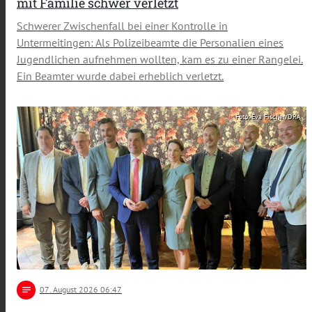
mit Familie schwer verletzt
Schwerer Zwischenfall bei einer Kontrolle in
Untermeitingen: Als Polizeibeamte die Personalien eines
Jugendlichen aufnehmen wollten, kam es zu einer Rangelei.
Ein Beamter wurde dabei erheblich verletzt.
Foto: Eva Fischer/DRA
notes
07
. August 2026 06:47