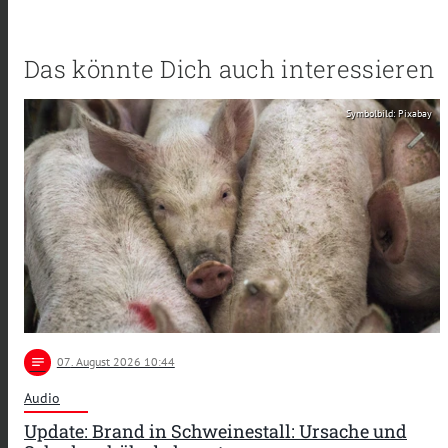
Das könnte Dich auch interessieren
Symbolbild: Pixabay
notes
07
. August 2026 10:44
Audio
Update: Brand in Schweinestall: Ursache und