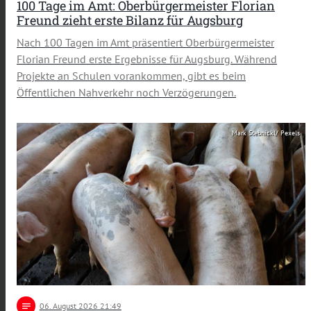
100 Tage im Amt: Oberbürgermeister Florian
Freund zieht erste Bilanz für Augsburg
Nach 100 Tagen im Amt präsentiert Oberbürgermeister
Florian Freund erste Ergebnisse für Augsburg. Während
Projekte an Schulen vorankommen, gibt es beim
Öffentlichen Nahverkehr noch Verzögerungen.
Mark Stebnickl/ Pexels
notes
06
. August 2026 21:49