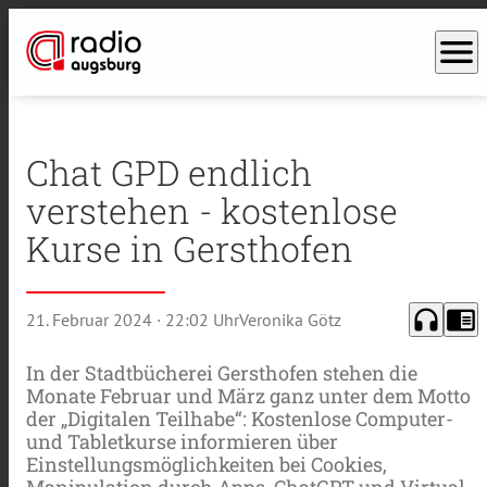
menu
Chat GPD endlich
verstehen - kostenlose
Kurse in Gersthofen
headphones
chrome_reader_mode
21. Februar 2024
· 22:02 Uhr
Veronika Götz
In der Stadtbücherei Gersthofen stehen die
Monate Februar und März ganz unter dem Motto
der „Digitalen Teilhabe“: Kostenlose Computer-
und Tabletkurse informieren über
Einstellungsmöglichkeiten bei Cookies,
Manipulation durch Apps, ChatGPT und Virtual