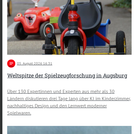
notes
05
. August 2026 16:31
Weltspitze der Spielzeugforschung in Augsburg
Über 130 Expertinnen und Experten aus mehr als 30
Ländern diskutieren drei Tage lang über KI im Kinderzimmer,
nachhaltiges Design und den Lernwert moderner
Spielwaren.