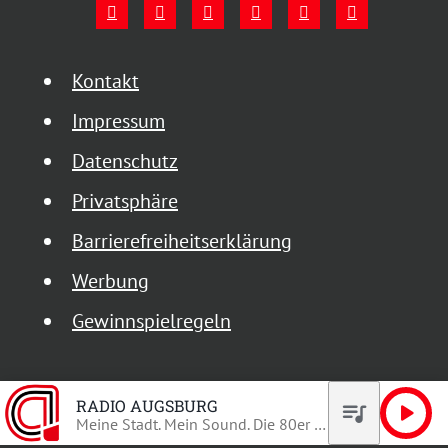
Kontakt
Impressum
Datenschutz
Privatsphäre
Barrierefreiheitserklärung
Werbung
Gewinnspielregeln
RADIO AUGSBURG
queue_music
play_arrow
Meine Stadt. Mein Sound. Die 80er und 90er.