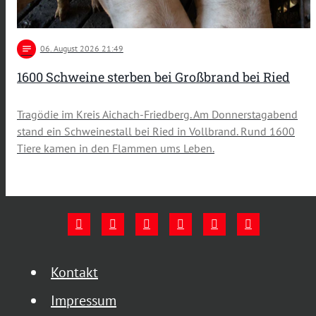
notes
06
. August 2026 21:49
1600 Schweine sterben bei Großbrand bei Ried
Tragödie im Kreis Aichach-Friedberg. Am Donnerstagabend
stand ein Schweinestall bei Ried in Vollbrand. Rund 1600
Tiere kamen in den Flammen ums Leben.
Kontakt
Impressum