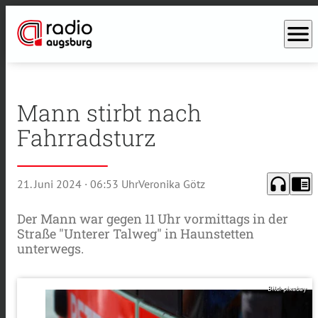
menu
Mann stirbt nach
Fahrradsturz
headphones
chrome_reader_mode
21. Juni 2024
· 06:53 Uhr
Veronika Götz
Der Mann war gegen 11 Uhr vormittags in der
Straße "Unterer Talweg" in Haunstetten
unterwegs.
Bild: pixabay