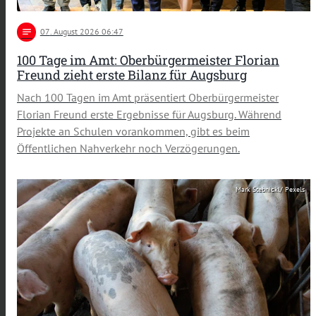
notes
07
. August 2026 06:47
100 Tage im Amt: Oberbürgermeister Florian
Freund zieht erste Bilanz für Augsburg
Nach 100 Tagen im Amt präsentiert Oberbürgermeister
Florian Freund erste Ergebnisse für Augsburg. Während
Projekte an Schulen vorankommen, gibt es beim
Öffentlichen Nahverkehr noch Verzögerungen.
Mark Stebnickl/ Pexels