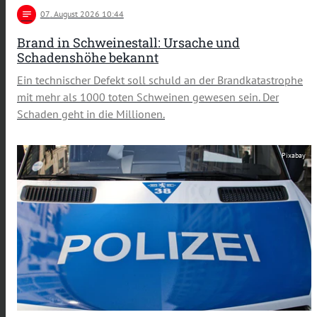
notes
07
. August 2026 10:44
Brand in Schweinestall: Ursache und
Schadenshöhe bekannt
Ein technischer Defekt soll schuld an der Brandkatastrophe
mit mehr als 1000 toten Schweinen gewesen sein. Der
Schaden geht in die Millionen.
Pixabay