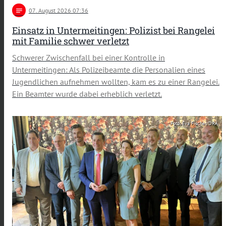
notes
07
. August 2026 07:36
Einsatz in Untermeitingen: Polizist bei Rangelei
mit Familie schwer verletzt
Schwerer Zwischenfall bei einer Kontrolle in
Untermeitingen: Als Polizeibeamte die Personalien eines
Jugendlichen aufnehmen wollten, kam es zu einer Rangelei.
Ein Beamter wurde dabei erheblich verletzt.
Foto: Eva Fischer/DRA