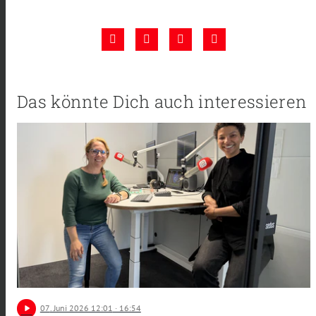
Das könnte Dich auch interessieren
play_arrow
07
. Juni 2026 12:01
· 16:54