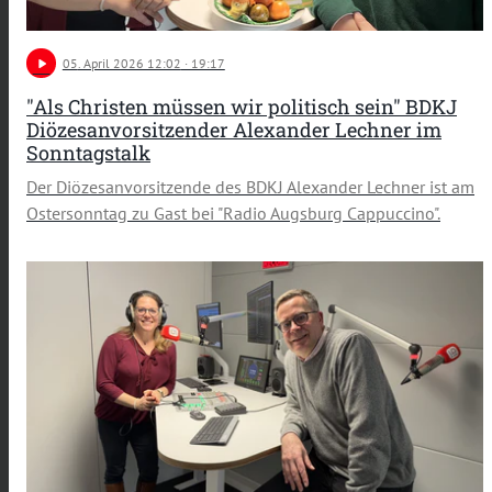
play_arrow
05
. April 2026 12:02
· 19:17
"Als Christen müssen wir politisch sein" BDKJ
Diözesanvorsitzender Alexander Lechner im
Sonntagstalk
Der Diözesanvorsitzende des BDKJ Alexander Lechner ist am
Ostersonntag zu Gast bei "Radio Augsburg Cappuccino".