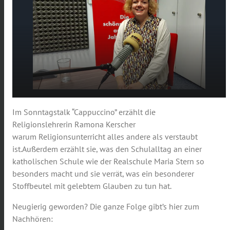
Nicht Oldschool, sondern Up to Date – über
Im Sonntagstalk “Cappuccino” erzählt die
play_arrow
Religionsunterricht und katholische
Religionslehrerin Ramona Kerscher
Schulen
warum Religionsunterricht alles andere als verstaubt
00:00
19:46
ist.
Außerdem erzählt sie, was den Schulalltag an einer
katholischen Schule wie der Realschule Maria Stern so
besonders macht und sie verrät, was ein besonderer
Stoffbeutel mit gelebtem Glauben zu tun hat.
Neugierig geworden? Die ganze Folge gibt’s hier zum
Nachhören: