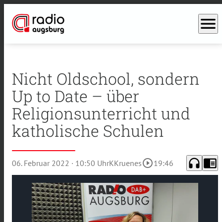
menu
Nicht Oldschool, sondern
Up to Date – über
Religionsunterricht und
katholische Schulen
headphones
chrome_reader_mode
play_circle_outline
06. Februar 2022
· 10:50 Uhr
KKruenes
19:46