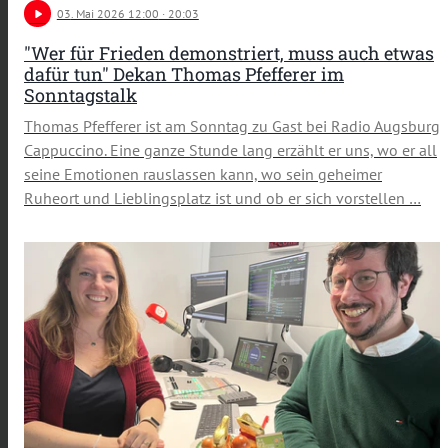
play_arrow
03
. Mai 2026 12:00
· 20:03
"Wer für Frieden demonstriert, muss auch etwas
dafür tun" Dekan Thomas Pfefferer im
Sonntagstalk
Thomas Pfefferer ist am Sonntag zu Gast bei Radio Augsburg
Cappuccino. Eine ganze Stunde lang erzählt er uns, wo er all
seine Emotionen rauslassen kann, wo sein geheimer
Ruheort und Lieblingsplatz ist und ob er sich vorstellen …