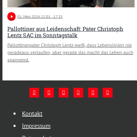
play_arrow
01
. März 2026 12:01
· 17:35
Pallottiner aus Leidenschaft: Pater Christoph
Lentz SAC im Sonntagstalk
Pallottinerpater Christoph Lentz weiß, dass Lebenslinien nie
geradeaus verlaufen, aber gerade das macht das Leben auch
spannend.
Kontakt
Impressum