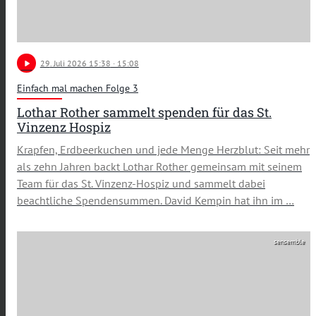
play_arrow
29
. Juli 2026 15:38
· 15:08
Einfach mal machen Folge 3
Lothar Rother sammelt spenden für das St.
Vinzenz Hospiz
Krapfen, Erdbeerkuchen und jede Menge Herzblut: Seit mehr
als zehn Jahren backt Lothar Rother gemeinsam mit seinem
Team für das St. Vinzenz-Hospiz und sammelt dabei
beachtliche Spendensummen. David Kempin hat ihn im …
sensemble