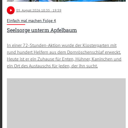
play_arrow
05
. August 2026 10:35
· 19:59
Einfach mal machen Folge 4
Seelsorge unterm Apfelbaum
In einer 72-Stunden-Aktion wurde der Klostergarten mit
rund hundert Helfern aus dem Dornröschenschlaf erweckt.
Heute ist er ein Zuhause für Enten, Hühner, Kaninchen und
ein Ort des Austauschs für jeden, der ihn sucht.