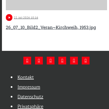
play_arrow
22
. Juli 2026 10:16
26_07_10_Bild2_Veran~Kirchweih, 1953.jpg
Kontakt
Impressum
Datenschutz
Privatsphäre