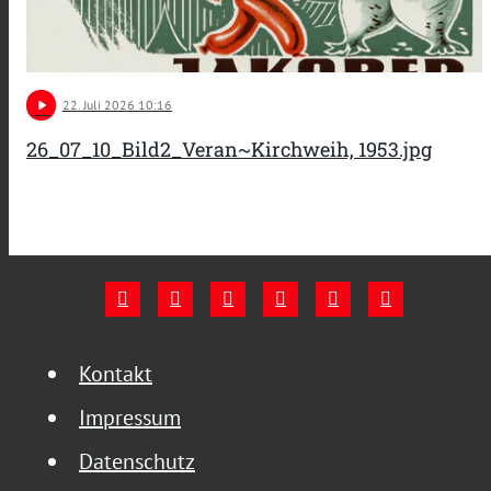
play_arrow
22
. Juli 2026 10:16
26_07_10_Bild2_Veran~Kirchweih, 1953.jpg
Kontakt
Impressum
Datenschutz