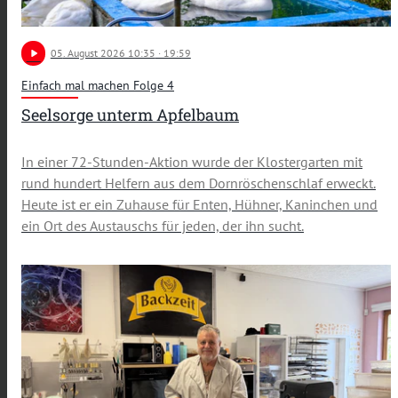
play_arrow
05
. August 2026 10:35
· 19:59
Einfach mal machen Folge 4
Seelsorge unterm Apfelbaum
In einer 72-Stunden-Aktion wurde der Klostergarten mit
rund hundert Helfern aus dem Dornröschenschlaf erweckt.
Heute ist er ein Zuhause für Enten, Hühner, Kaninchen und
ein Ort des Austauschs für jeden, der ihn sucht.