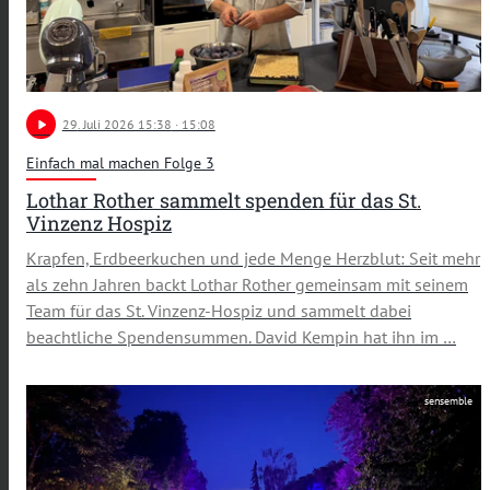
play_arrow
29
. Juli 2026 15:38
· 15:08
Einfach mal machen Folge 3
Lothar Rother sammelt spenden für das St.
Vinzenz Hospiz
Krapfen, Erdbeerkuchen und jede Menge Herzblut: Seit mehr
als zehn Jahren backt Lothar Rother gemeinsam mit seinem
Team für das St. Vinzenz-Hospiz und sammelt dabei
beachtliche Spendensummen. David Kempin hat ihn im …
sensemble