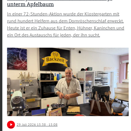
unterm Apfelbaum
In einer 72-Stunden-Aktion wurde der Klostergarten mit
rund hundert Helfern aus dem Dornröschenschlaf erweckt.
Heute ist er ein Zuhause für Enten, Hühner, Kaninchen und
ein Ort des Austauschs für jeden, der ihn sucht.
play_arrow
29
. Juli 2026 15:38
· 15:08