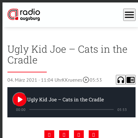
menu
Ugly Kid Joe – Cats in the
Cradle
headphones
chrome_reader_mode
play_circle_outline
04. März 2021
· 11:04 Uhr
KKruenes
05:53
play_arrow
Ugly Kid Joe – Cats in the Cradle
00:00
05:53