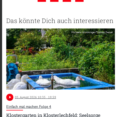
Das könnte Dich auch interessieren
Michaela Grimminger/Thomas Demel
play_arrow
05
. August 2026 10:35
· 19:59
Einfach mal machen Folge 4
Klostergarten in Klosterlechfeld: Seelsorge