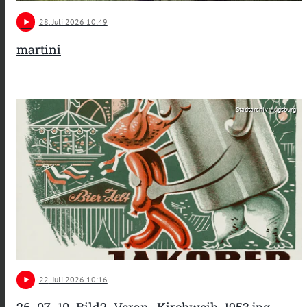
play_arrow
28
. Juli 2026 10:49
martini
Stadtarchiv Augsburg
play_arrow
22
. Juli 2026 10:16
26_07_10_Bild2_Veran~Kirchweih, 1953.jpg