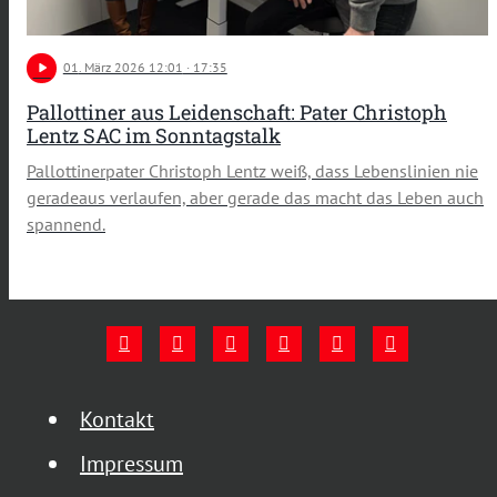
play_arrow
01
. März 2026 12:01
· 17:35
Pallottiner aus Leidenschaft: Pater Christoph
Lentz SAC im Sonntagstalk
Pallottinerpater Christoph Lentz weiß, dass Lebenslinien nie
geradeaus verlaufen, aber gerade das macht das Leben auch
spannend.
Kontakt
Impressum