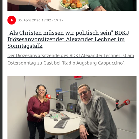
play_arrow
05
. April 2026 12:02
· 19:17
"Als Christen müssen wir politisch sein" BDKJ
Diözesanvorsitzender Alexander Lechner im
Sonntagstalk
Der Diözesanvorsitzende des BDKJ Alexander Lechner ist am
Ostersonntag zu Gast bei "Radio Augsburg Cappuccino".