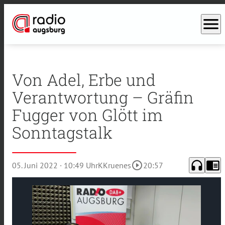
menu
Von Adel, Erbe und
Verantwortung – Gräfin
Fugger von Glött im
Sonntagstalk
headphones
chrome_reader_mode
play_circle_outline
05. Juni 2022
· 10:49 Uhr
KKruenes
20:57