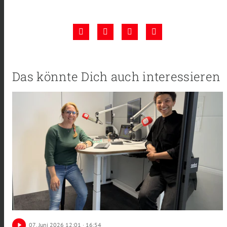
Das könnte Dich auch interessieren
play_arrow
07
. Juni 2026 12:01
· 16:54