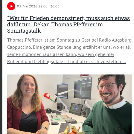
play_arrow
03
. Mai 2026 12:00
· 20:03
"Wer für Frieden demonstriert, muss auch etwas
dafür tun" Dekan Thomas Pfefferer im
Sonntagstalk
Thomas Pfefferer ist am Sonntag zu Gast bei Radio Augsburg
Cappuccino. Eine ganze Stunde lang erzählt er uns, wo er all
seine Emotionen rauslassen kann, wo sein geheimer
Ruheort und Lieblingsplatz ist und ob er sich vorstellen …