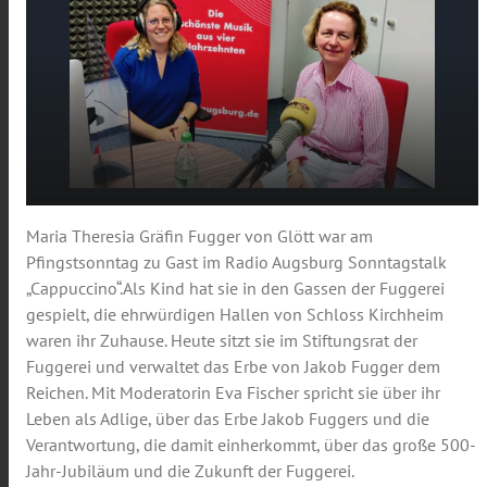
Von Adel, Erbe und Verantwortung – Gräfin
Maria Theresia Gräfin Fugger von Glött war am
play_arrow
Fugger von Glött im Sonntagstalk
Pfingstsonntag zu Gast im Radio Augsburg Sonntagstalk
00:00
20:57
„Cappuccino“.
Als Kind hat sie in den Gassen der Fuggerei
gespielt, die ehrwürdigen Hallen von Schloss Kirchheim
waren ihr Zuhause. Heute sitzt sie im Stiftungsrat der
Fuggerei und verwaltet das Erbe von Jakob Fugger dem
Reichen. Mit Moderatorin Eva Fischer spricht sie über ihr
Leben als Adlige, über das Erbe Jakob Fuggers und die
Verantwortung, die damit einherkommt, über das große 500-
Jahr-Jubiläum und die Zukunft der Fuggerei.