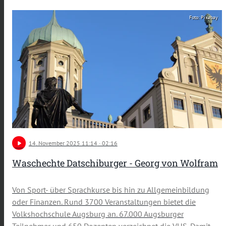
Foto: Pixabay
play_arrow
14
. November 2025 11:14
· 02:16
Waschechte Datschiburger - Georg von Wolfram
Von Sport- über Sprachkurse bis hin zu Allgemeinbildung
oder Finanzen. Rund 3700 Veranstaltungen bietet die
Volkshochschule Augsburg an. 67.000 Augsburger