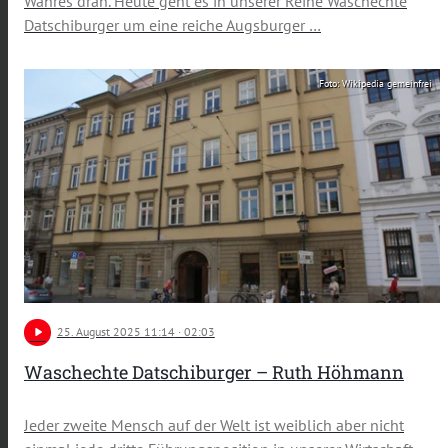
Wahres dran. Heute geht es in unserer Reihe Waschechte
Datschiburger um eine reiche Augsburger …
Foto: Wikipedia gemeinfrei
play_arrow
25
. August 2025 11:14
· 02:03
Waschechte Datschiburger – Ruth Höhmann
Jeder zweite Mensch auf der Welt ist weiblich aber nicht