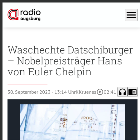
menu
Waschechte Datschiburger
– Nobelpreisträger Hans
von Euler Chelpin
headphones
chrome_reader_mode
play_circle_outline
30. September 2023
· 13:14 Uhr
KKruenes
02:41