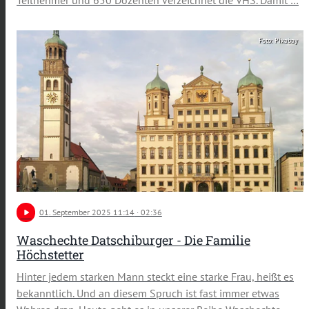
Teilnehmer und 650 Dozenten verzeichnet die VHS. Damit …
Foto: Pixabay
play_arrow
01
. September 2025 11:14
· 02:36
Waschechte Datschiburger - Die Familie
Höchstetter
Hinter jedem starken Mann steckt eine starke Frau, heißt es
bekanntlich. Und an diesem Spruch ist fast immer etwas