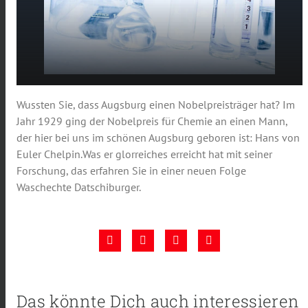
Waschechte Datschiburger –
Wussten Sie, dass Augsburg einen Nobelpreisträger hat? Im
play_arrow
Nobelpreisträger Hans von Euler Chelpin
Jahr 1929 ging der Nobelpreis für Chemie an einen Mann,
00:00
02:41
der hier bei uns im schönen Augsburg geboren ist: Hans von
Euler Chelpin.Was er glorreiches erreicht hat mit seiner
Forschung, das erfahren Sie in einer neuen Folge
Waschechte Datschiburger.
Das könnte Dich auch interessieren