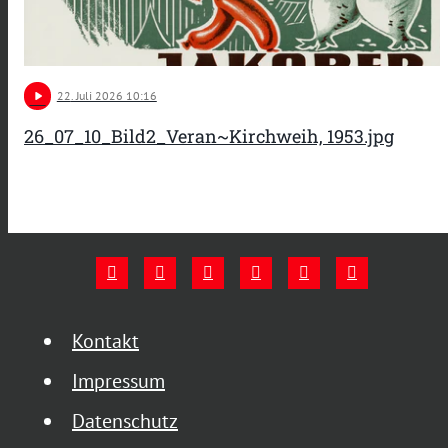
play_arrow
22
. Juli 2026 10:16
26_07_10_Bild2_Veran~Kirchweih, 1953.jpg
Kontakt
Impressum
Datenschutz