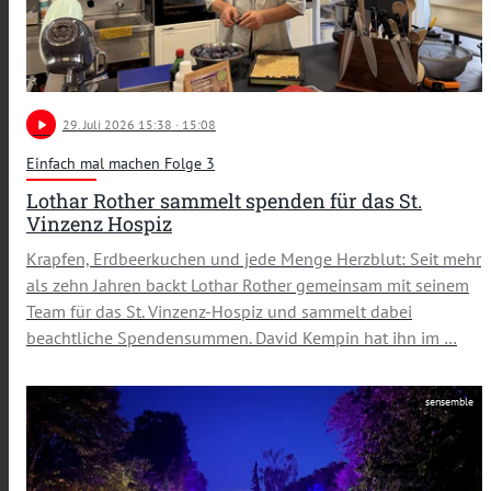
play_arrow
29
. Juli 2026 15:38
· 15:08
Einfach mal machen Folge 3
Lothar Rother sammelt spenden für das St.
Vinzenz Hospiz
Krapfen, Erdbeerkuchen und jede Menge Herzblut: Seit mehr
als zehn Jahren backt Lothar Rother gemeinsam mit seinem
Team für das St. Vinzenz-Hospiz und sammelt dabei
beachtliche Spendensummen. David Kempin hat ihn im …
sensemble