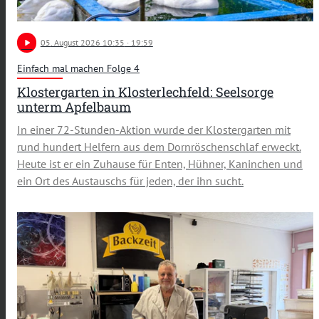
play_arrow
05
. August 2026 10:35
· 19:59
Einfach mal machen Folge 4
Klostergarten in Klosterlechfeld: Seelsorge
unterm Apfelbaum
In einer 72-Stunden-Aktion wurde der Klostergarten mit
rund hundert Helfern aus dem Dornröschenschlaf erweckt.
Heute ist er ein Zuhause für Enten, Hühner, Kaninchen und
ein Ort des Austauschs für jeden, der ihn sucht.