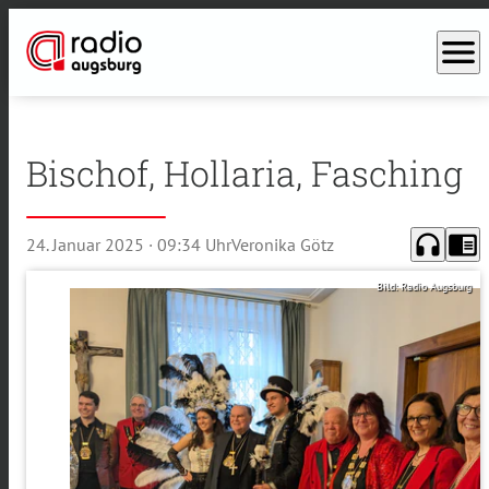
menu
Bischof, Hollaria, Fasching
headphones
chrome_reader_mode
24. Januar 2025
· 09:34 Uhr
Veronika Götz
Bild: Radio Augsburg