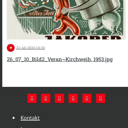
play_arrow
22
. Juli 2026 10:16
26_07_10_Bild2_Veran~Kirchweih, 1953.jpg
Kontakt