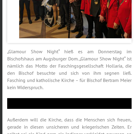
„Glamour Show Night“ hieß es am Donnerstag im
Bischofshaus am Augsburger Dom. „Glamour Show Night“ ist
nämlich das Motto der Faschingsgesellschaft Hollaria, die
den Bischof besuchte und sich von ihm segnen ließ.
Fasching und katholische Kirche – für Bischof Bertram Meier
kein Widerspruch.
Außerdem will die Kirche, dass die Menschen sich freuen,
gerade in diesen unsicheren und kriegerischen Zeiten. Er
selbst sei als Kind gern als Indianer verkleidet gewesen, so