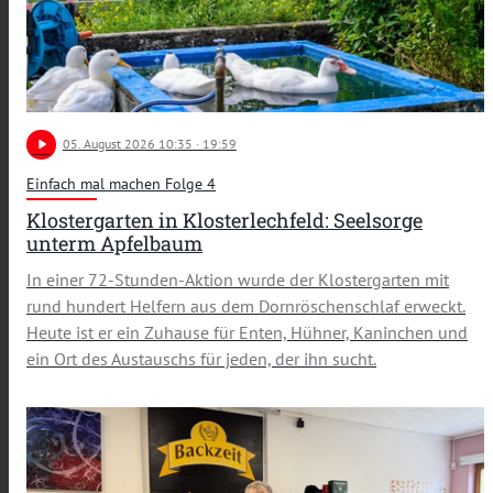
play_arrow
05
. August 2026 10:35
· 19:59
Einfach mal machen Folge 4
Klostergarten in Klosterlechfeld: Seelsorge
unterm Apfelbaum
In einer 72-Stunden-Aktion wurde der Klostergarten mit
rund hundert Helfern aus dem Dornröschenschlaf erweckt.
Heute ist er ein Zuhause für Enten, Hühner, Kaninchen und
ein Ort des Austauschs für jeden, der ihn sucht.