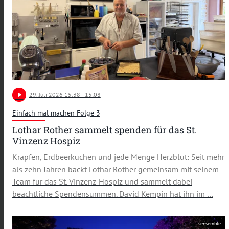
play_arrow
29
. Juli 2026 15:38
· 15:08
Einfach mal machen Folge 3
Lothar Rother sammelt spenden für das St.
Vinzenz Hospiz
Krapfen, Erdbeerkuchen und jede Menge Herzblut: Seit mehr
als zehn Jahren backt Lothar Rother gemeinsam mit seinem
Team für das St. Vinzenz-Hospiz und sammelt dabei
beachtliche Spendensummen. David Kempin hat ihn im …
sensemble