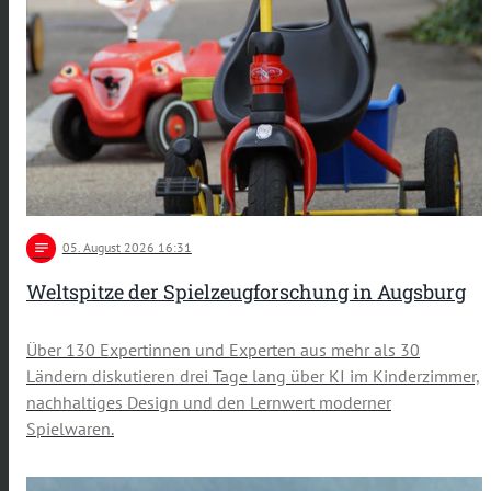
notes
05
. August 2026 16:31
Weltspitze der Spielzeugforschung in Augsburg
Über 130 Expertinnen und Experten aus mehr als 30
Ländern diskutieren drei Tage lang über KI im Kinderzimmer,
nachhaltiges Design und den Lernwert moderner
Spielwaren.