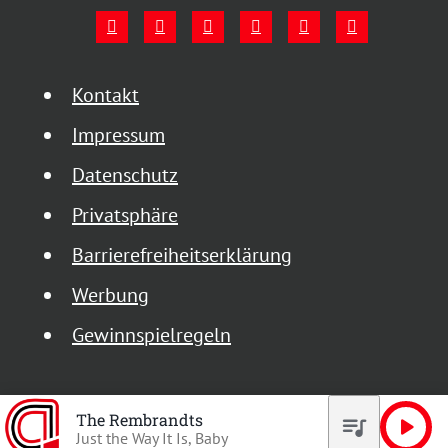
Kontakt
Impressum
Datenschutz
Privatsphäre
Barrierefreiheitserklärung
Werbung
Gewinnspielregeln
The Rembrandts
queue_music
play_arrow
Just the Way It Is, Baby