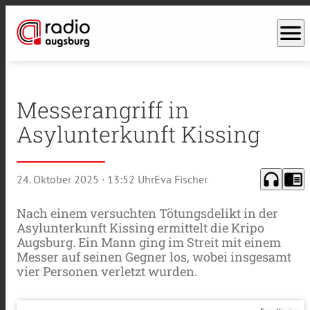
menu
Messerangriff in
Asylunterkunft Kissing
headphones
chrome_reader_mode
24. Oktober 2025
· 13:52 Uhr
Eva Fischer
Nach einem versuchten Tötungsdelikt in der
Asylunterkunft Kissing ermittelt die Kripo
Augsburg. Ein Mann ging im Streit mit einem
Messer auf seinen Gegner los, wobei insgesamt
vier Personen verletzt wurden.