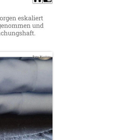
orgen eskaliert
stgenommen und
uchungshaft.
Foto: Pixabay