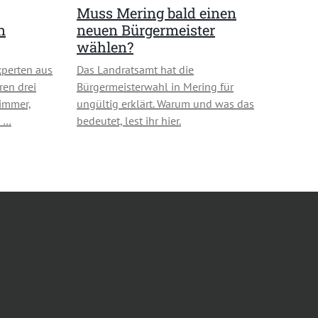
Muss Mering bald einen
n
neuen Bürgermeister
wählen?
perten aus
Das Landratsamt hat die
ren drei
Bürgermeisterwahl in Mering für
zimmer,
ungültig erklärt. Warum und was das
n …
bedeutet, lest ihr hier.