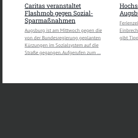
Caritas veranstaltet
Hochsa
Flashmob gegen Sozial-
Augsb
Sparmaßnahmen
Ferienzei
Augsburg ist am Mittwoch gegen die
Einbrech
von der Bundesregierung geplanten
gibt Tip
Kürzungen im Sozialsystem auf die
Straße gegangen. Aufgerufen zum …