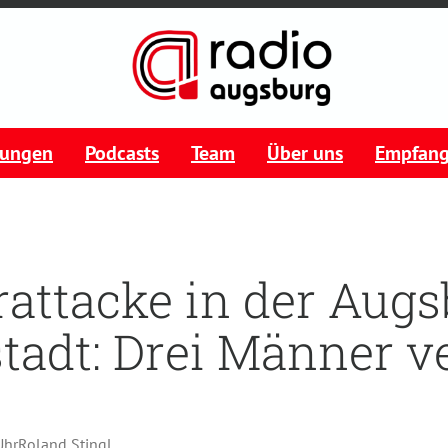
tungen
Podcasts
Team
Über uns
Empfan
attacke in der Augs
tadt: Drei Männer ve
Uhr
Roland Stingl