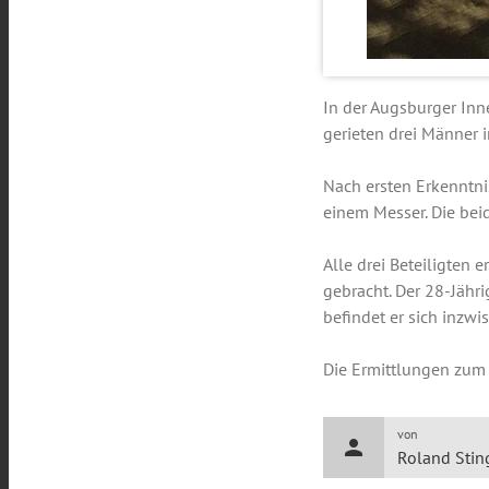
In der Augsburger In
gerieten drei Männer i
Nach ersten Erkenntni
einem Messer. Die bei
Alle drei Beteiligten
gebracht. Der 28-Jäh
befindet er sich inzwi
Die Ermittlungen zum
von
person
Roland Stin