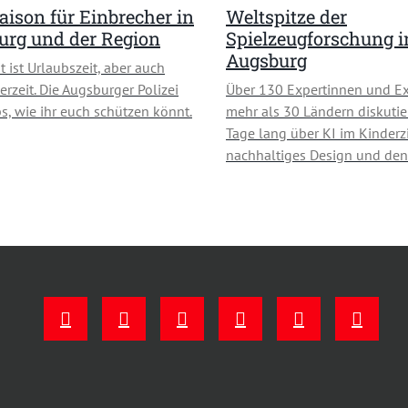
ison für Einbrecher in
Weltspitze der
urg und der Region
Spielzeugforschung i
Augsburg
t ist Urlaubszeit, aber auch
erzeit. Die Augsburger Polizei
Über 130 Expertinnen und Ex
ps, wie ihr euch schützen könnt.
mehr als 30 Ländern diskutie
Tage lang über KI im Kinder
nachhaltiges Design und de