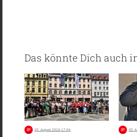
Das könnte Dich auch i
notes
05
. August 2026 17:04
notes
05
. 